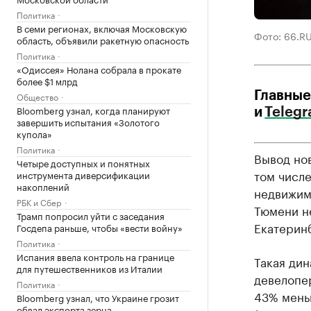
Политика
В семи регионах, включая Московскую
Фото: 66.R
область, объявили ракетную опасность
Политика
«Одиссея» Нолана собрала в прокате
более $1 млрд
Главные
Общество
Bloomberg узнал, когда планируют
и
Teleg
завершить испытания «Золотого
купола»
Политика
Вывод нов
Четыре доступных и понятных
том числ
инструмента диверсификации
накоплений
недвижимо
РБК и Сбер
Тюмени не
Трамп попросил уйти с заседания
Екатеринб
Госдепа раньше, чтобы «вести войну»
Политика
Испания ввела контроль на границе
Такая дин
для путешественников из Италии
девелопер
Политика
43% меньш
Bloomberg узнал, что Украине грозит
обвал экспорта зерна