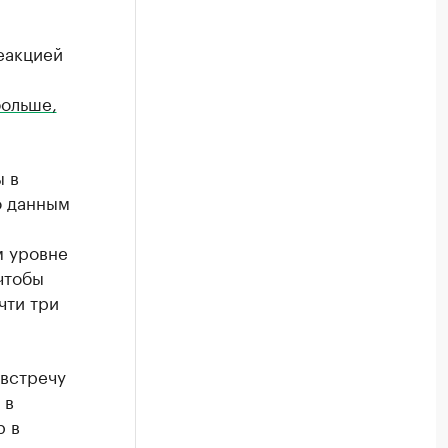
еакцией
больше,
 в
о данным
м уровне
чтобы
чти три
австречу
 в
р в