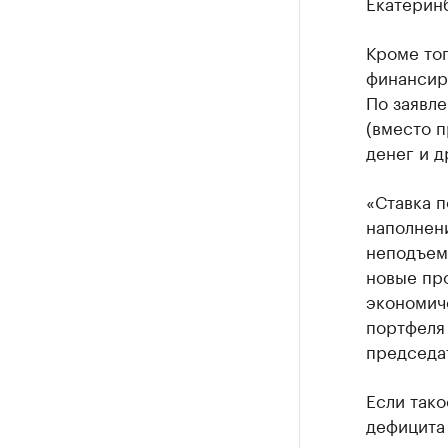
Екатеринб
Кроме тог
финансир
По заявл
(вместо 
денег и 
«Ставка 
наполнени
неподъем
новые пр
экономич
портфеля
председат
Если тако
дефицита 