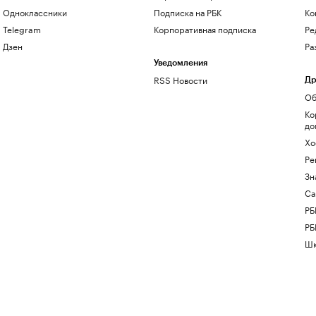
Одноклассники
Подписка на РБК
Ко
Telegram
Корпоративная подписка
Ре
Дзен
Ра
Уведомления
RSS Новости
Др
Об
Ко
до
Хо
Ре
Зн
Са
РБ
РБ
Шк