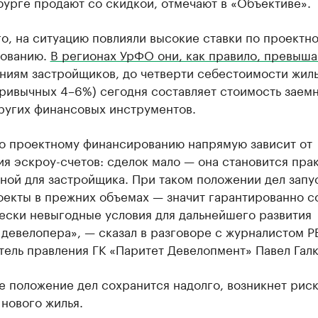
урге продают со скидкой, отмечают в «Объективе».
о, на ситуацию повлияли высокие ставки по проектн
ованию.
В регионах УрФО они, как правило, превыша
ениям застройщиков, до четверти себестоимости жил
привычных 4–6%) сегодня составляет стоимость заем
других финансовых инструментов.
по проектному финансированию напрямую зависит от
я эскроу-счетов: сделок мало — она становится пра
ной для застройщика. При таком положении дел запу
оекты в прежних объемах — значит гарантированно с
ески невыгодные условия для дальнейшего развития
 девелопера», — сказал в разговоре с журналистом 
ель правления ГК «Паритет Девелопмент» Павел Галк
е положение дел сохранится надолго, возникнет рис
нового жилья.