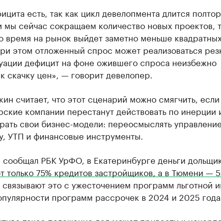
ицита есть, так как цикл девелопмента длится полтор
и мы сейчас сокращаем количество новых проектов, 
то время на рынок выйдет заметно меньше квадратны
ри этом отложенный спрос может реализоваться резк
туации дефицит на фоне ожившего спроса неизбежно
к скачку цен», — говорит девелопер.
кин считает, что этот сценарий можно смягчить, если
ские компании перестанут действовать по инерции 
рать свои бизнес-модели: переосмыслять управление
у, УТП и финансовые инструменты.
е сообщал РБК УрФО, в Екатеринбурге деньги дольщи
т только 75% кредитов застройщиков, а в Тюмени — 
 связывают это с ужесточением программ льготной и
опулярности программ рассрочек в 2024 и 2025 года
ктиве такое положение дел может привести к исчерп