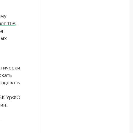
ому
ют 11%
.
ья
ных
ктически
скать
оздавать
РБК УрФО
ин.
к