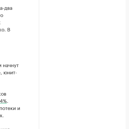
а-два
то
х
о. В
и начнут
, юнит-
ков
54%
.
потеки и
х.
анию