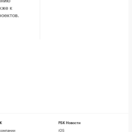
кже к
оектов.
К
РБК Новости
компании
iOS