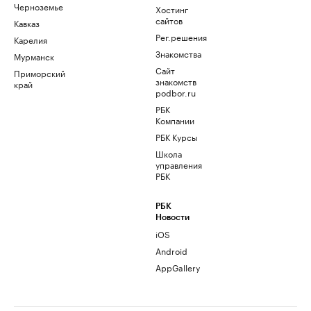
Черноземье
Хостинг
сайтов
Кавказ
Рег.решения
Карелия
Знакомства
Мурманск
Сайт
Приморский
знакомств
край
podbor.ru
РБК
Компании
РБК Курсы
Школа
управления
РБК
РБК
Новости
iOS
Android
AppGallery