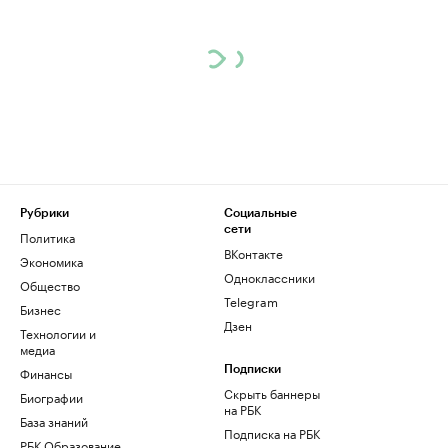
Рубрики
Социальные
сети
Политика
ВКонтакте
Экономика
Одноклассники
Общество
Telegram
Бизнес
Дзен
Технологии и
медиа
Финансы
Подписки
Скрыть баннеры
Биографии
на РБК
База знаний
Подписка на РБК
РБК Образование