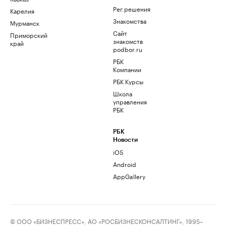
Рег.решения
Карелия
Знакомства
Мурманск
Сайт
Приморский
знакомств
край
podbor.ru
РБК
Компании
РБК Курсы
Школа
управления
РБК
РБК
Новости
iOS
Android
AppGallery
© ООО «БИЗНЕСПРЕСС», АО «РОСБИЗНЕСКОНСАЛТИНГ», 1995–