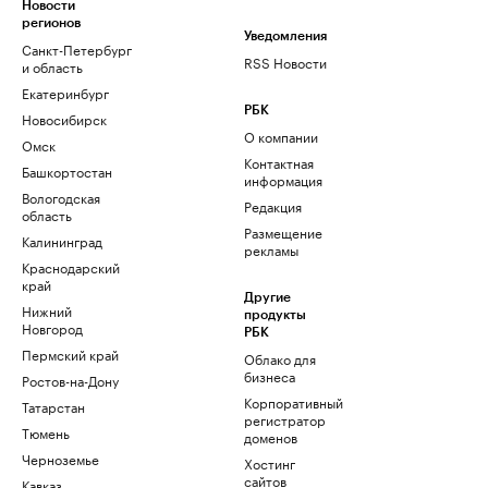
Новости
регионов
Уведомления
Санкт-Петербург
RSS Новости
и область
Екатеринбург
РБК
Новосибирск
О компании
Омск
Контактная
Башкортостан
информация
Вологодская
Редакция
область
Размещение
Калининград
рекламы
Краснодарский
край
Другие
Нижний
продукты
Новгород
РБК
Пермский край
Облако для
бизнеса
Ростов-на-Дону
Корпоративный
Татарстан
регистратор
Тюмень
доменов
Черноземье
Хостинг
сайтов
Кавказ