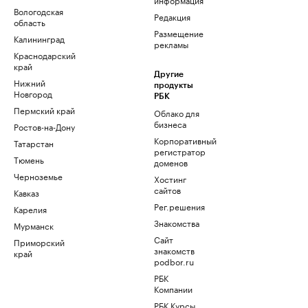
Вологодская
Редакция
область
Размещение
Калининград
рекламы
Краснодарский
край
Другие
Нижний
продукты
Новгород
РБК
Пермский край
Облако для
бизнеса
Ростов-на-Дону
Корпоративный
Татарстан
регистратор
Тюмень
доменов
Черноземье
Хостинг
сайтов
Кавказ
Рег.решения
Карелия
Знакомства
Мурманск
Сайт
Приморский
знакомств
край
podbor.ru
РБК
Компании
РБК Курсы