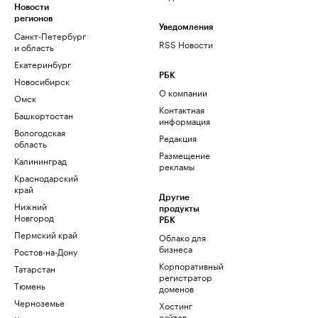
Новости
регионов
Уведомления
Санкт-Петербург
RSS Новости
и область
Екатеринбург
РБК
Новосибирск
О компании
Омск
Контактная
Башкортостан
информация
Вологодская
Редакция
область
Размещение
Калининград
рекламы
Краснодарский
край
Другие
Нижний
продукты
Новгород
РБК
Пермский край
Облако для
бизнеса
Ростов-на-Дону
Корпоративный
Татарстан
регистратор
Тюмень
доменов
Черноземье
Хостинг
сайтов