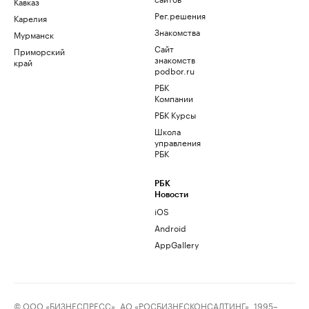
Кавказ
Рег.решения
Карелия
Знакомства
Мурманск
Сайт
Приморский
знакомств
край
podbor.ru
РБК
Компании
РБК Курсы
Школа
управления
РБК
РБК
Новости
iOS
Android
AppGallery
© ООО «БИЗНЕСПРЕСС», АО «РОСБИЗНЕСКОНСАЛТИНГ», 1995–