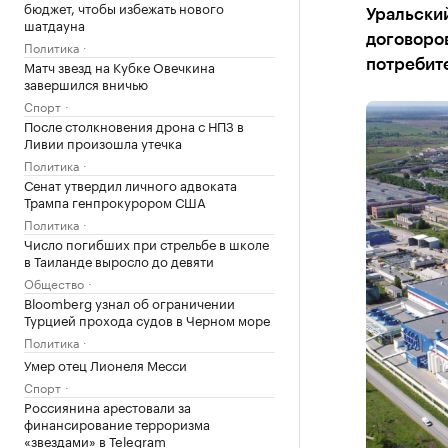
бюджет, чтобы избежать нового
Уральский
шатдауна
договоров
Политика
Матч звезд на Кубке Овечкина
потребит
завершился вничью
Спорт
После столкновения дрона с НПЗ в
Ливии произошла утечка
Политика
Сенат утвердил личного адвоката
Трампа генпрокурором США
Политика
Число погибших при стрельбе в школе
в Таиланде выросло до девяти
Общество
Bloomberg узнал об ограничении
Турцией прохода судов в Черном море
Политика
Умер отец Лионеля Месси
Спорт
Россиянина арестовали за
финансирование терроризма
«звездами» в Telegram