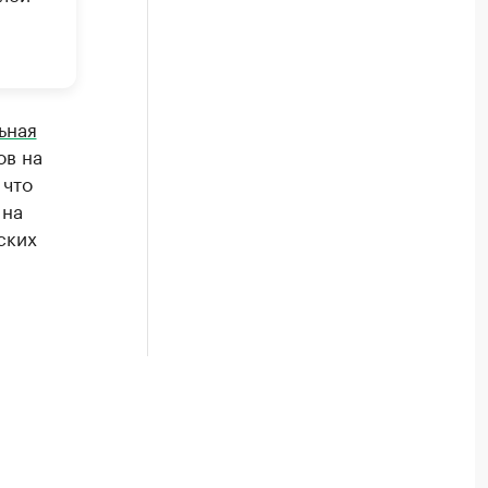
ьная
ов на
 что
 на
ских