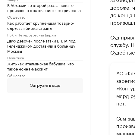
В Абхазии во второй раз за неделю
дороже, ч
произошло отключение электричества
до конца 
Общество
произошл
Как работает крупнейшая товарно-
сырьевая биржа страны
РБК и Петербургская Биржа
Суд прив
Двух девочек после атаки БПЛА под
службу. Н
Геленджиком доставили в больницу
Москвы
Судебные 
Политика
Жить как итальянская бабушка: что
такое нонна-максинг
АО «Ка
Общество
зареги
Загрузить еще
«Конту
млрд ру
нет.
Сам за
произво
машино