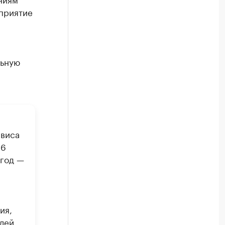
дприятие
льную
рвиса
96
 год —
ия,
лей