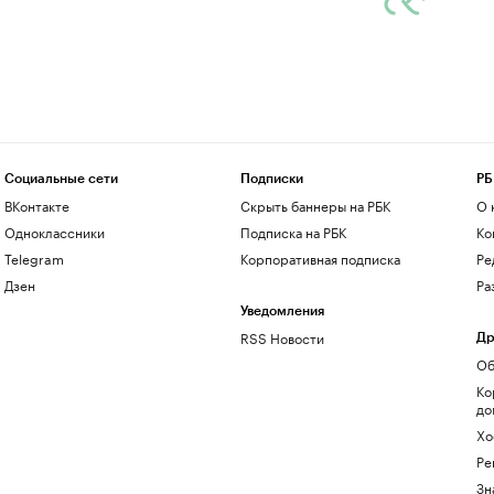
Социальные сети
Подписки
РБ
ВКонтакте
Скрыть баннеры на РБК
О 
Одноклассники
Подписка на РБК
Ко
Telegram
Корпоративная подписка
Ре
Дзен
Ра
Уведомления
RSS Новости
Др
Об
Ко
до
Хо
Ре
Зн