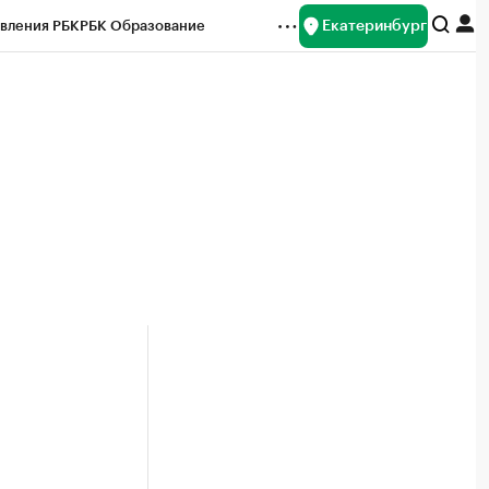
Екатеринбург
вления РБК
РБК Образование
редитные рейтинги
Франшизы
Газета
ок наличной валюты