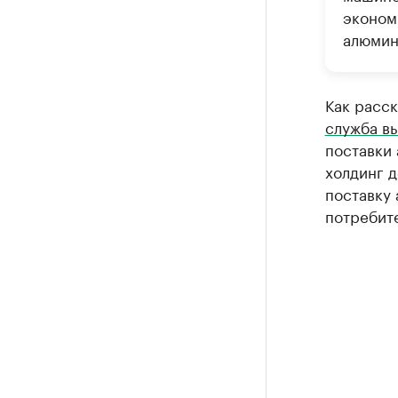
эконом
алюмин
Как расск
служба в
поставки 
холдинг д
поставку
потребит