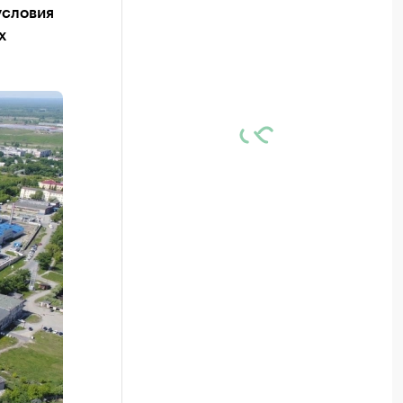
условия
х