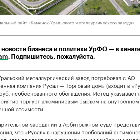
иальный сайт «Каменск-Уральского металлургического завода»
 новости бизнеса и политики УрФО — в канал
ram
. Подпишитесь, пожалуйста.
Уральский металлургический завод потребовал с АО
нная компания Русал — Торговый дом» (входит в «Ру
руб. необоснованного обогащения. Истец указывает н
приятие торгует алюминиевым сырьем на внутреннем
енной стоимости.
арительном заседании в Арбитражном суде представи
снил, что «Русал» в нарушении требований антимоно
тельства продает свою продукцию российским компа