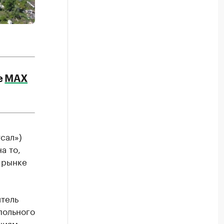
е
МАХ
сал»)
а то,
 рынке
тель
польного
ниям