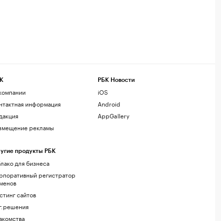
К
РБК Новости
компании
iOS
нтактная информация
Android
дакция
AppGallery
змещение рекламы
угие продукты РБК
лако для бизнеса
рпоративный регистратор
менов
стинг сайтов
г.решения
акомства