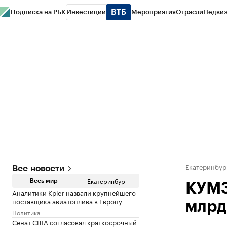
Подписка на РБК
Инвестиции
Мероприятия
Отрасли
Недви
РБК Курсы
РБК Life
Тренды
Визионеры
Национальные проекты
Горо
Спецпроекты СПб
Конференции СПб
Спецпроекты
Проверка конт
Екатеринбур
Все новости
Екатеринбург
Весь мир
КУМЗ
Аналитики Kpler назвали крупнейшего
поставщика авиатоплива в Европу
млрд
Политика
Сенат США согласовал краткосрочный