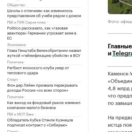
Общество
Школы с отличием: как изменилось
представление об учебе рядом с домом
Фото: офиц
РБК и ПИК Серия плюс
Politico рассказало, как «газовая
авантюра» Германии угрожает зиме в
ЕС
Экономика
Главные
Глава Генштаба Великобритании назвал
и
Teleg
жуткой «геймификацию убийств» в ВСУ
Политика
Регбист японского клуба умер от
Каменск-
теплового удара
Спорт
«Объедине
Фон дер Ляйен призвала перекрывать
4,8 млрд 
доходы России «со всех сторон»
что пред
Политика
по завыш
Как выход на фондовый рынок изменил
компании малого бизнеса
РБК и МСП Банк
На предв
Обладатель Кубка Стэнли Кузнецов
истца поя
подписал контракт с «Сибирью»
законода
Спорт