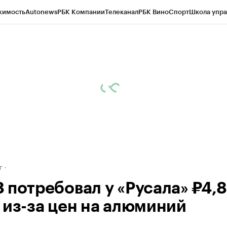
жимость
Autonews
РБК Компании
Телеканал
РБК Вино
Спорт
Школа упра
д
Стиль
Крипто
РБК Бизнес-среда
Дискуссионный клуб
Исследования
К
рагентов
Политика
Экономика
Бизнес
Технологии и медиа
Финансы
Рын
г
 потребовал у «Русала» ₽4,8
 из-за цен на алюминий