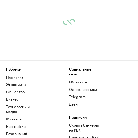
Рубрики
Социальные
сети
Политика
ВКонтакте
Экономика
Одноклассники
Общество
Telegram
Бизнес
Дзен
Технологии и
медиа
Финансы
Подписки
Скрыть баннеры
Биографии
на РБК
База знаний
Подписка на РБК