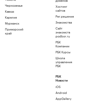
доменов
Черноземье
Хостинг
сайтов
Кавказ
Рег.решения
Карелия
Знакомства
Мурманск
Сайт
Приморский
знакомств
край
podbor.ru
РБК
Компании
РБК Курсы
Школа
управления
РБК
РБК
Новости
iOS
Android
AppGallery