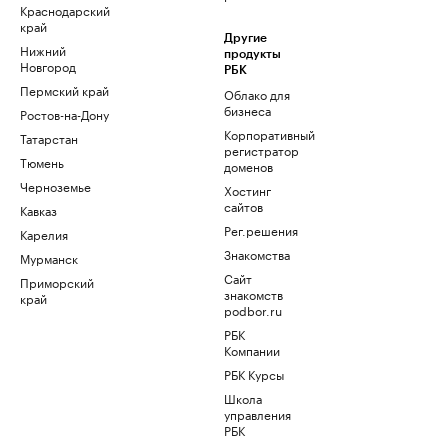
Краснодарский
край
Другие
Нижний
продукты
Новгород
РБК
Пермский край
Облако для
бизнеса
Ростов-на-Дону
Корпоративный
Татарстан
регистратор
Тюмень
доменов
Черноземье
Хостинг
сайтов
Кавказ
Рег.решения
Карелия
Знакомства
Мурманск
Сайт
Приморский
знакомств
край
podbor.ru
РБК
Компании
РБК Курсы
Школа
управления
РБК