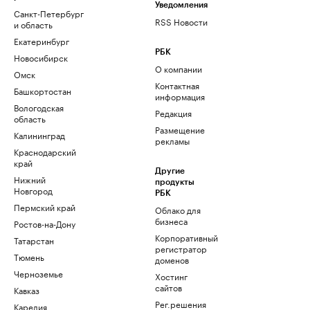
Уведомления
Санкт-Петербург
RSS Новости
и область
Екатеринбург
РБК
Новосибирск
О компании
Омск
Контактная
Башкортостан
информация
Вологодская
Редакция
область
Размещение
Калининград
рекламы
Краснодарский
край
Другие
Нижний
продукты
Новгород
РБК
Пермский край
Облако для
бизнеса
Ростов-на-Дону
Корпоративный
Татарстан
регистратор
Тюмень
доменов
Черноземье
Хостинг
сайтов
Кавказ
Рег.решения
Карелия