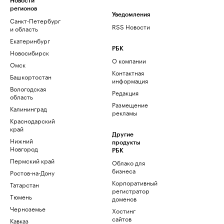
Новости
регионов
Уведомления
Санкт-Петербург
RSS Новости
и область
Екатеринбург
РБК
Новосибирск
О компании
Омск
Контактная
Башкортостан
информация
Вологодская
Редакция
область
Размещение
Калининград
рекламы
Краснодарский
край
Другие
Нижний
продукты
Новгород
РБК
Пермский край
Облако для
бизнеса
Ростов-на-Дону
Корпоративный
Татарстан
регистратор
Тюмень
доменов
Черноземье
Хостинг
сайтов
Кавказ