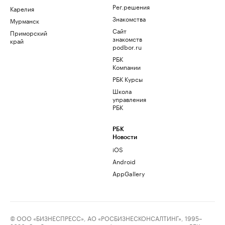
Рег.решения
Карелия
Знакомства
Мурманск
Сайт
Приморский
знакомств
край
podbor.ru
РБК
Компании
РБК Курсы
Школа
управления
РБК
РБК
Новости
iOS
Android
AppGallery
© ООО «БИЗНЕСПРЕСС», АО «РОСБИЗНЕСКОНСАЛТИНГ», 1995–