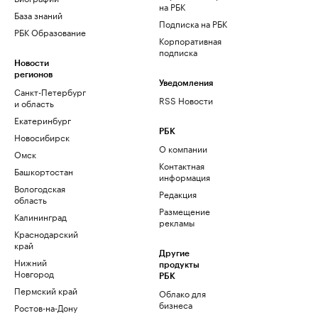
на РБК
База знаний
Подписка на РБК
РБК Образование
Корпоративная
подписка
Новости
регионов
Уведомления
Санкт-Петербург
RSS Новости
и область
Екатеринбург
РБК
Новосибирск
О компании
Омск
Контактная
Башкортостан
информация
Вологодская
Редакция
область
Размещение
Калининград
рекламы
Краснодарский
край
Другие
Нижний
продукты
Новгород
РБК
Пермский край
Облако для
бизнеса
Ростов-на-Дону