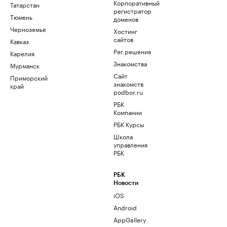
Корпоративный
Татарстан
регистратор
Тюмень
доменов
Черноземье
Хостинг
сайтов
Кавказ
Рег.решения
Карелия
Знакомства
Мурманск
Сайт
Приморский
знакомств
край
podbor.ru
РБК
Компании
РБК Курсы
Школа
управления
РБК
РБК
Новости
iOS
Android
AppGallery