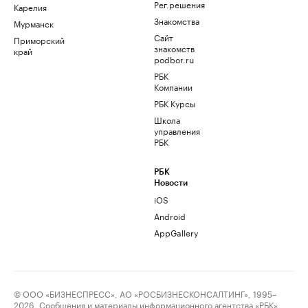
Рег.решения
Карелия
Знакомства
Мурманск
Сайт
Приморский
знакомств
край
podbor.ru
РБК
Компании
РБК Курсы
Школа
управления
РБК
РБК
Новости
iOS
Android
AppGallery
© ООО «БИЗНЕСПРЕСС», АО «РОСБИЗНЕСКОНСАЛТИНГ», 1995–
2026. Сообщения и материалы информационного агентства «РБК»