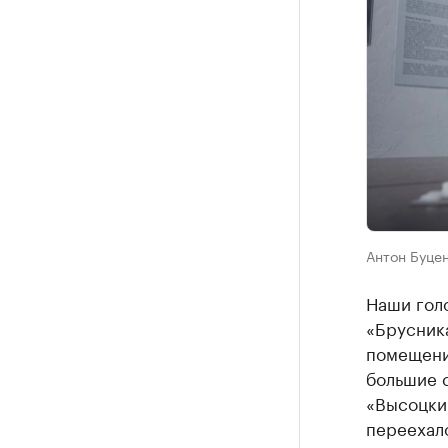
Антон Буцен
Наши гол
«Брусника
помещения
большие 
«Высоцкий
переехал