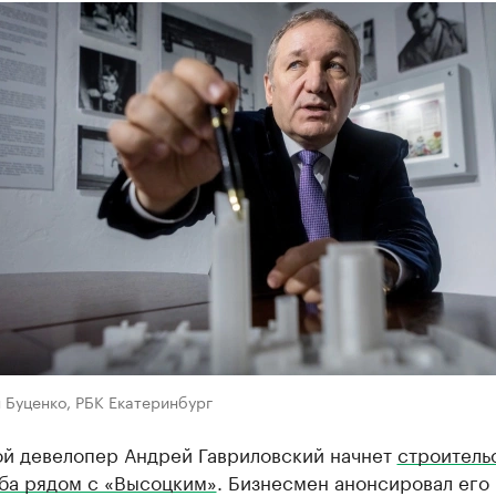
 Буценко, РБК Екатеринбург
ой девелопер Андрей Гавриловский начнет
строитель
ба рядом с «Высоцким»
. Бизнесмен анонсировал его