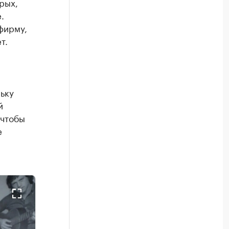
рых,
.
фирму,
т.
ьку
й
 чтобы
е