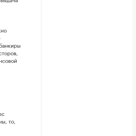
жно
—
 банкиры
сторов,
ансовой
рс
ы, то,