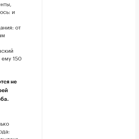
енты,
ось: и
ания: от
ам
вский
т ему 150
тся не
рей
ба.
лько
ода:
 выдача