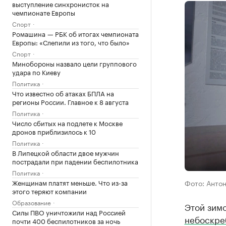
выступление синхронисток на
чемпионате Европы
Спорт
Ромашина — РБК об итогах чемпионата
Европы: «Слепили из того, что было»
Спорт
Минобороны назвало цели группового
удара по Киеву
Политика
Что известно об атаках БПЛА на
регионы России. Главное к 8 августа
Политика
Число сбитых на подлете к Москве
дронов приблизилось к 10
Политика
В Липецкой области двое мужчин
пострадали при падении беспилотника
Политика
Женщинам платят меньше. Что из-за
Фото: Антон
этого теряют компании
Образование
Этой зим
Силы ПВО уничтожили над Россией
небоскре
почти 400 беспилотников за ночь