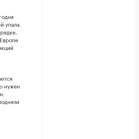
годня
й упала.
орядке.
 Европе
нкций
ается
то нужен
н.
подняли