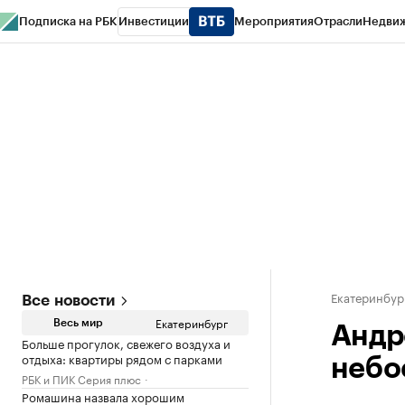
Подписка на РБК
Инвестиции
Мероприятия
Отрасли
Недви
РБК Курсы
РБК Life
Тренды
Визионеры
Национальные проекты
Горо
Спецпроекты СПб
Конференции СПб
Спецпроекты
Проверка конт
Екатеринбур
Все новости
Екатеринбург
Весь мир
Андр
Больше прогулок, свежего воздуха и
отдыха: квартиры рядом с парками
небо
РБК и ПИК Серия плюс
Ромашина назвала хорошим