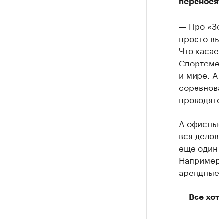
переносят
— Про «З
просто вы
Что касае
Спортсме
и мире. А
соревнов
проводятс
А офисны
вся делов
еще один 
Например
арендные 
— Все хот