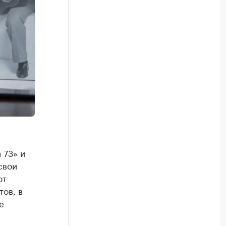
 73» и
свои
ют
ов, в
е