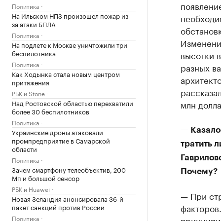
появление
Политика
На Ильском НПЗ произошел пожар из-
необходим
за атаки БПЛА
обстановк
Политика
Изменени
На подлете к Москве уничтожили три
беспилотника
высотки в
Политика
разных в
Как Ходынка стала новым центром
архитект
притяжения
рассказал
РБК и Stone
Над Ростовской областью перехватили
млн долла
более 30 беспилотников
Политика
— Казалос
Украинские дроны атаковали
промпредприятие в Самарской
тратить л
области
Гаврилов
Политика
Зачем смартфону телеобъектив, 200
Почему?
Мп и большой сенсор
РБК и Huawei
— При стр
Новая Зеландия анонсировала 36-й
факторов.
пакет санкций против России
Политика
принципи