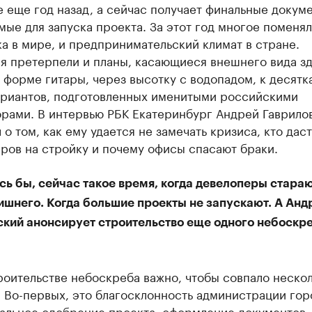
 еще год назад, а сейчас получает финальные докум
ые для запуска проекта. За этот год многое поменял
а в мире, и предпринимательский климат в стране.
я претерпели и планы, касающиеся внешнего вида зд
 форме гитары, через высотку с водопадом, к десятк
ариантов, подготовленных именитыми российскими
орами. В интервью РБК Екатеринбург Андрей Гаврило
 о том, как ему удается не замечать кризиса, кто дас
ров на стройку и почему офисы спасают браки.
ь бы, сейчас такое время, когда девелоперы стараю
ишнего. Когда большие проекты не запускают. А Анд
ский анонсирует строительство еще одного небоскре
оительстве небоскреба важно, чтобы совпало неско
 Во-первых, это благосклонность администрации гор
альное одобрение проекта, оформление документов,