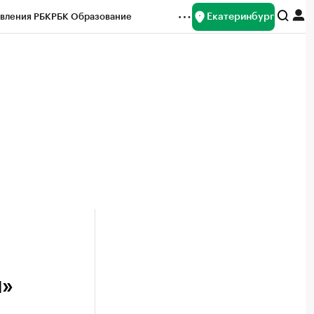
Екатеринбург
вления РБК
РБК Образование
редитные рейтинги
Франшизы
Газета
ок наличной валюты
н»