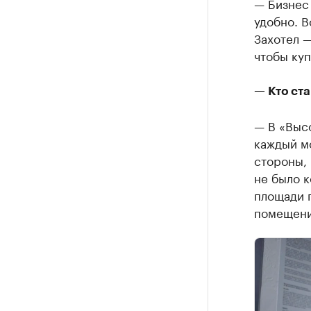
— Бизнес 
удобно. В
Захотел —
чтобы куп
— Кто ст
— В «Высо
каждый мо
стороны, 
не было 
площади 
помещения