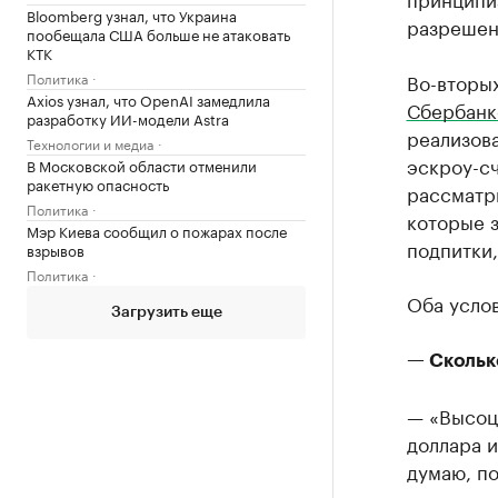
Bloomberg узнал, что Украина
разрешени
пообещала США больше не атаковать
КТК
Политика
Во-вторы
Axios узнал, что OpenAI замедлила
Сбербанк
разработку ИИ-модели Astra
реализов
Технологии и медиа
эскроу-сч
В Московской области отменили
ракетную опасность
рассматр
Политика
которые з
Мэр Киева сообщил о пожарах после
подпитки,
взрывов
Политика
Оба усло
Загрузить еще
— Скольк
— «Высоцк
доллара и
думаю, по