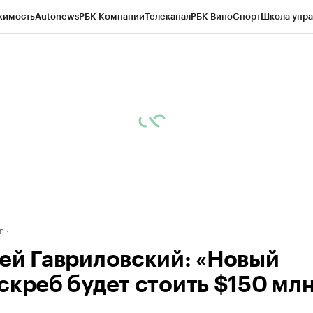
жимость
Autonews
РБК Компании
Телеканал
РБК Вино
Спорт
Школа упра
д
Стиль
Крипто
РБК Бизнес-среда
Дискуссионный клуб
Исследования
К
рагентов
Политика
Экономика
Бизнес
Технологии и медиа
Финансы
Рын
г
ей Гавриловский: «Новый
скреб будет стоить $150 мл