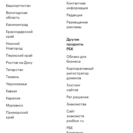
Контактная
Башкортостан
информация
Вологодская
Редакция
область
Размещение
Калининград
рекламы
Краснодарский
край
Другие
Нижний
продукты
Новгород
РБК
Пермский край
Облако для
бизнеса
Ростов-на-Дону
Корпоративный
Татарстан
регистратор
Тюмень
доменов
Черноземье
Хостинг
сайтов
Кавказ
Рег.решения
Карелия
Знакомства
Мурманск
Сайт
Приморский
знакомств
край
podbor.ru
РБК
Компании