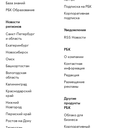
База знаний
Подписка на РБК
РБК Образование
Корпоративная
подписка
Новости
регионов
Уведомления
Санкт-Петербург
RSS Новости
и область
Екатеринбург
РБК
Новосибирск
О компании
Омск
Контактная
Башкортостан
информация
Вологодская
Редакция
область
Размещение
Калининград
рекламы
Краснодарский
край
Другие
Нижний
продукты
Новгород
РБК
Пермский край
Облако для
бизнеса
Ростов-на-Дону
Корпоративный
Татарстан