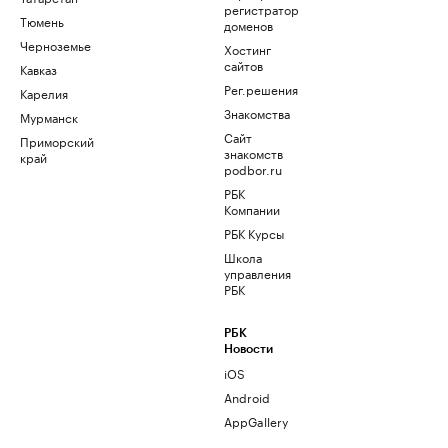
регистратор
Тюмень
доменов
Черноземье
Хостинг
сайтов
Кавказ
Рег.решения
Карелия
Знакомства
Мурманск
Сайт
Приморский
знакомств
край
podbor.ru
РБК
Компании
РБК Курсы
Школа
управления
РБК
РБК
Новости
iOS
Android
AppGallery