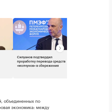
Силуанов подтвердил
О чем говорили на
проработку перевода средств
макроэкономической с
«молчунов» в сбережения
ПМЭФ без Набиуллино
й, объединенных по
овая экономика: между