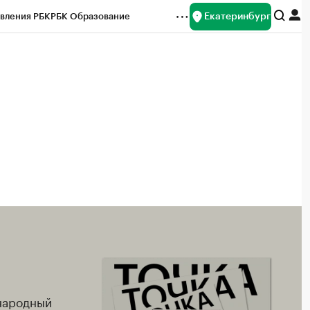
Екатеринбург
вления РБК
РБК Образование
редитные рейтинги
Франшизы
Газета
ок наличной валюты
народный