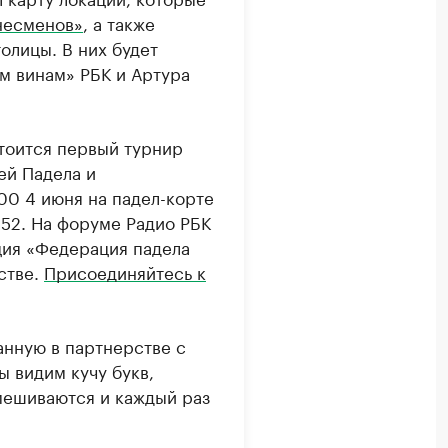
несменов»
, а также
олицы. В них будет
им винам» РБК и Артура
тоится первый турнир
ей Падела и
00 4 июня на падел-корте
 52. На форуме Радио РБК
ция «Федерация падела
стве.
Присоединяйтесь к
анную в партнерстве с
 видим кучу букв,
мешиваются и каждый раз