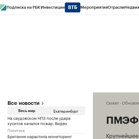
Подписка на РБК
Инвестиции
Мероприятия
Отрасли
Недви
РБК Курсы
РБК Life
Тренды
Визионеры
Национальные проекты
Горо
Спецпроекты СПб
Конференции СПб
Спецпроекты
Проверка конт
Сюжет
·
Обновлен
Все новости
Екатеринбург
Весь мир
На саудовском НПЗ после удара
ПМЭФ
хуситов начался пожар. Видео
Политика
Крупнейшее 
Британия нарастила мониторинг