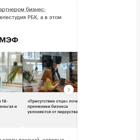
артнером бизнес-
елестудия РБК, а в этом
 ПМЭФ
 18-
«Присутствие отца»: почему
Семья Титовых — о 
еньгах и
преемники бизнеса
поколений дикого
уклоняются от лидерства
капитализма и цифр
эпохи
 карту локаций, которые