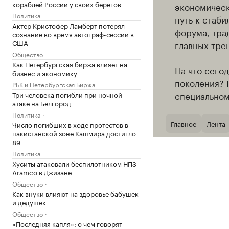
кораблей России у своих берегов
экономическ
Политика
путь к стаб
Актер Кристофер Ламберт потерял
форума, тра
сознание во время автограф-сессии в
США
главных тре
Общество
Как Петербургская биржа влияет на
На что сего
бизнес и экономику
поколения? 
РБК и Петербургская Биржа
специально
Три человека погибли при ночной
атаке на Белгород
Политика
Главное
Лента
Число погибших в ходе протестов в
пакистанской зоне Кашмира достигло
89
Политика
Хуситы атаковали беспилотником НПЗ
Aramco в Джизане
Общество
Как внуки влияют на здоровье бабушек
и дедушек
Общество
«Последняя капля»: о чем говорят