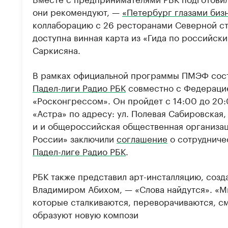
они рекомендуют, —
«Петербург глазами биз
коллаборацию с 26 ресторанами Северной ст
доступна винная карта из «Гида по российск
Саркисяна.
В рамках официальной программы ПМЭФ сос
Падел-лиги Радио РБК
совместно с Федераци
«Росконгрессом». Он пройдет с 14:00 до 20:
«Астра» по адресу: ул. Полевая Сабировская,
и и общероссийская общественная организа
России» заключили
соглашение
о сотрудниче
Падел-лиге Радио РБК
.
РБК также представил арт-инсталляцию, созд
Владимиром Абихом, — «Слова найдутся». «Мы
которые сталкиваются, переворачиваются, с
образуют новую компози