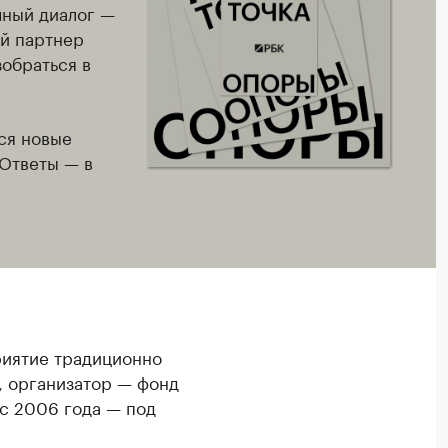
чный диалог —
ый партнер
обраться в
ся новые
 Ответы — в
риятие традиционно
, организатор — фонд
 с 2006 года — под