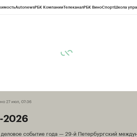
жимость
Autonews
РБК Компании
Телеканал
РБК Вино
Спорт
Школа упра
д
Стиль
Крипто
РБК Бизнес-среда
Дискуссионный клуб
Исследования
К
рагентов
Политика
Экономика
Бизнес
Технологии и медиа
Финансы
Рын
о 27 июл, 07:36
-2026
деловое событие года — 29-й Петербургский между