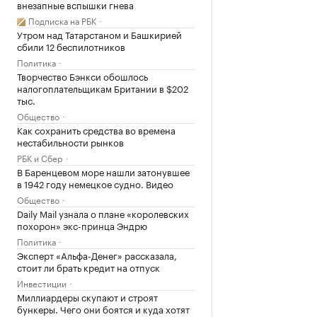
внезапные вспышки гнева
Подписка на РБК
Утром над Татарстаном и Башкирией
сбили 12 беспилотников
Политика
Творчество Бэнкси обошлось
налогоплательщикам Британии в $202
тыс.
Общество
Как сохранить средства во времена
нестабильности рынков
РБК и Сбер
В Баренцевом море нашли затонувшее
в 1942 году немецкое судно. Видео
Общество
Daily Mail узнала о плане «королевских
похорон» экс-принца Эндрю
Политика
Эксперт «Альфа-Денег» рассказала,
стоит ли брать кредит на отпуск
Инвестиции
Миллиардеры скупают и строят
бункеры. Чего они боятся и куда хотят