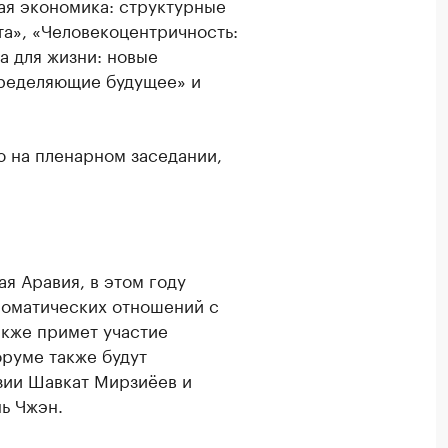
ая экономика: структурные
а», «Человекоцентричность:
а для жизни: новые
пределяющие будущее» и
ю на пленарном заседании,
я Аравия, в этом году
ломатических отношений с
кже примет участие
оруме также будут
зии Шавкат Мирзиёев и
нь Чжэн.