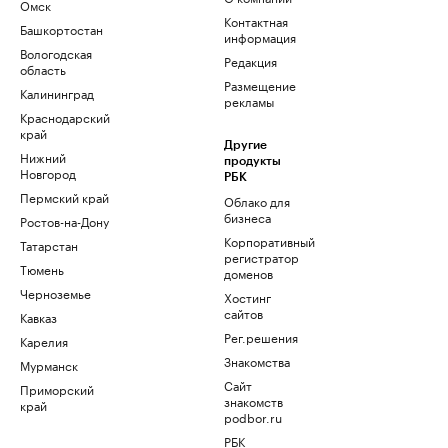
Омск
Контактная
Башкортостан
информация
Вологодская
Редакция
область
Размещение
Калининград
рекламы
Краснодарский
край
Другие
Нижний
продукты
Новгород
РБК
Пермский край
Облако для
бизнеса
Ростов-на-Дону
Корпоративный
Татарстан
регистратор
Тюмень
доменов
Черноземье
Хостинг
сайтов
Кавказ
Рег.решения
Карелия
Знакомства
Мурманск
Сайт
Приморский
знакомств
край
podbor.ru
РБК