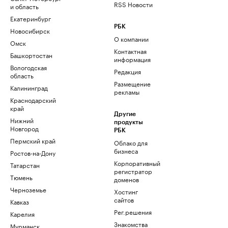
RSS Новости
и область
Екатеринбург
РБК
Новосибирск
О компании
Омск
Контактная
Башкортостан
информация
Вологодская
Редакция
область
Размещение
Калининград
рекламы
Краснодарский
край
Другие
Нижний
продукты
Новгород
РБК
Пермский край
Облако для
бизнеса
Ростов-на-Дону
Корпоративный
Татарстан
регистратор
Тюмень
доменов
Черноземье
Хостинг
сайтов
Кавказ
Рег.решения
Карелия
Знакомства
Мурманск