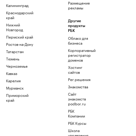
Размещение
Калининград
рекламы
Краснодарский
край
Другие
Нижний
продукты
Новгород
РБК
Пермский край
Облако для
бизнеса
Ростов-на-Дону
Корпоративный
Татарстан
регистратор
Тюмень
доменов
Черноземье
Хостинг
сайтов
Кавказ
Рег.решения
Карелия
Знакомства
Мурманск
Сайт
Приморский
знакомств
край
podbor.ru
РБК
Компании
РБК Курсы
Школа
управления