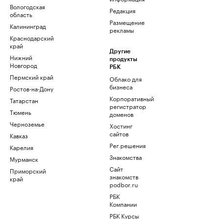
Вологодская
Редакция
область
Размещение
Калининград
рекламы
Краснодарский
край
Другие
Нижний
продукты
Новгород
РБК
Пермский край
Облако для
бизнеса
Ростов-на-Дону
Корпоративный
Татарстан
регистратор
Тюмень
доменов
Черноземье
Хостинг
сайтов
Кавказ
Рег.решения
Карелия
Знакомства
Мурманск
Сайт
Приморский
знакомств
край
podbor.ru
РБК
Компании
РБК Курсы