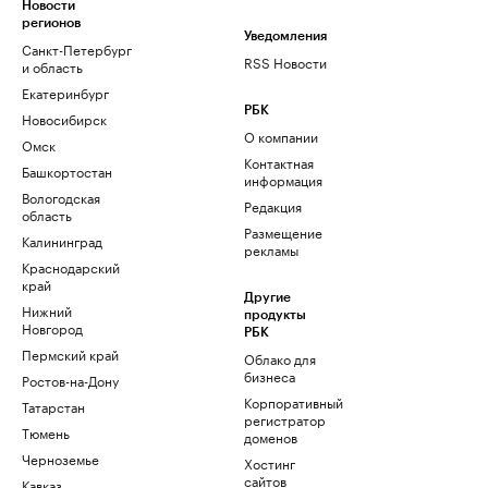
Новости
регионов
Уведомления
Санкт-Петербург
RSS Новости
и область
Екатеринбург
РБК
Новосибирск
О компании
Омск
Контактная
Башкортостан
информация
Вологодская
Редакция
область
Размещение
Калининград
рекламы
Краснодарский
край
Другие
Нижний
продукты
Новгород
РБК
Пермский край
Облако для
бизнеса
Ростов-на-Дону
Корпоративный
Татарстан
регистратор
Тюмень
доменов
Черноземье
Хостинг
сайтов
Кавказ