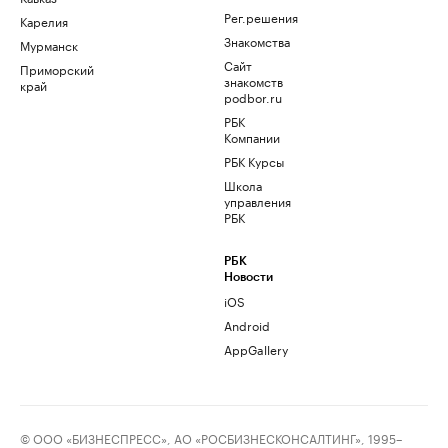
Рег.решения
Карелия
Знакомства
Мурманск
Сайт
Приморский
знакомств
край
podbor.ru
РБК
Компании
РБК Курсы
Школа
управления
РБК
РБК
Новости
iOS
Android
AppGallery
© ООО «БИЗНЕСПРЕСС», АО «РОСБИЗНЕСКОНСАЛТИНГ», 1995–