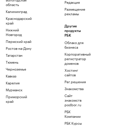
Редакция
область
Размещение
Калининград
рекламы
Краснодарский
край
Другие
Нижний
продукты
Новгород
РБК
Пермский край
Облако для
бизнеса
Ростов-на-Дону
Корпоративный
Татарстан
регистратор
Тюмень
доменов
Черноземье
Хостинг
сайтов
Кавказ
Рег.решения
Карелия
Знакомства
Мурманск
Сайт
Приморский
знакомств
край
podbor.ru
РБК
Компании
РБК Курсы