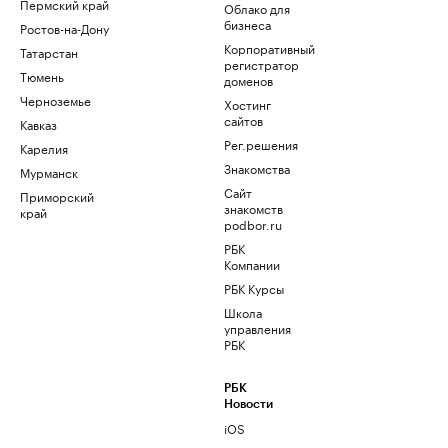
Пермский край
Облако для
бизнеса
Ростов-на-Дону
Корпоративный
Татарстан
регистратор
Тюмень
доменов
Черноземье
Хостинг
сайтов
Кавказ
Рег.решения
Карелия
Знакомства
Мурманск
Сайт
Приморский
знакомств
край
podbor.ru
РБК
Компании
РБК Курсы
Школа
управления
РБК
РБК
Новости
iOS