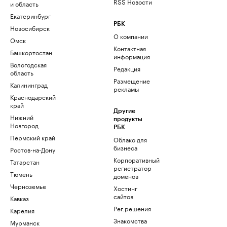
RSS Новости
и область
Екатеринбург
РБК
Новосибирск
О компании
Омск
Контактная
Башкортостан
информация
Вологодская
Редакция
область
Размещение
Калининград
рекламы
Краснодарский
край
Другие
Нижний
продукты
Новгород
РБК
Пермский край
Облако для
бизнеса
Ростов-на-Дону
Корпоративный
Татарстан
регистратор
Тюмень
доменов
Черноземье
Хостинг
сайтов
Кавказ
Рег.решения
Карелия
Знакомства
Мурманск