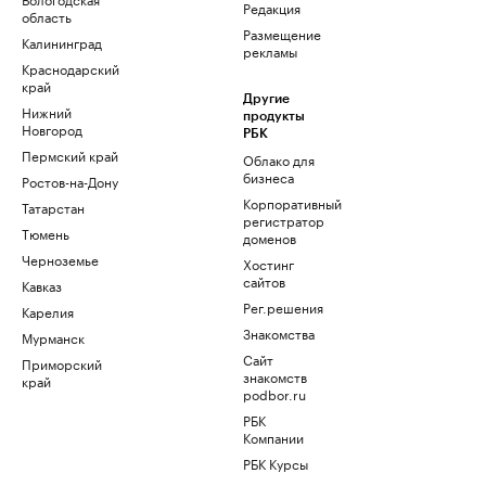
Редакция
область
Размещение
Калининград
рекламы
Краснодарский
край
Другие
Нижний
продукты
Новгород
РБК
Пермский край
Облако для
бизнеса
Ростов-на-Дону
Корпоративный
Татарстан
регистратор
Тюмень
доменов
Черноземье
Хостинг
сайтов
Кавказ
Рег.решения
Карелия
Знакомства
Мурманск
Сайт
Приморский
знакомств
край
podbor.ru
РБК
Компании
РБК Курсы