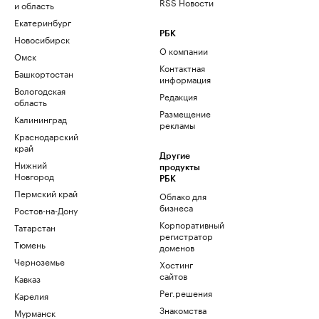
RSS Новости
и область
Екатеринбург
РБК
Новосибирск
О компании
Омск
Контактная
Башкортостан
информация
Вологодская
Редакция
область
Размещение
Калининград
рекламы
Краснодарский
край
Другие
Нижний
продукты
Новгород
РБК
Пермский край
Облако для
бизнеса
Ростов-на-Дону
Корпоративный
Татарстан
регистратор
Тюмень
доменов
Черноземье
Хостинг
сайтов
Кавказ
Рег.решения
Карелия
Знакомства
Мурманск