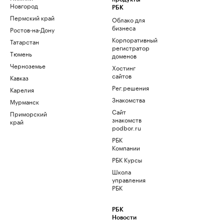
Новгород
РБК
Пермский край
Облако для
бизнеса
Ростов-на-Дону
Корпоративный
Татарстан
регистратор
Тюмень
доменов
Черноземье
Хостинг
сайтов
Кавказ
Рег.решения
Карелия
Знакомства
Мурманск
Сайт
Приморский
знакомств
край
podbor.ru
РБК
Компании
РБК Курсы
Школа
управления
РБК
РБК
Новости