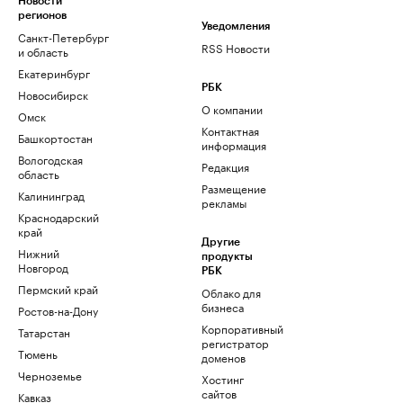
Новости
регионов
Уведомления
Санкт-Петербург
RSS Новости
и область
Екатеринбург
РБК
Новосибирск
О компании
Омск
Контактная
Башкортостан
информация
Вологодская
Редакция
область
Размещение
Калининград
рекламы
Краснодарский
край
Другие
Нижний
продукты
Новгород
РБК
Пермский край
Облако для
бизнеса
Ростов-на-Дону
Корпоративный
Татарстан
регистратор
Тюмень
доменов
Черноземье
Хостинг
сайтов
Кавказ