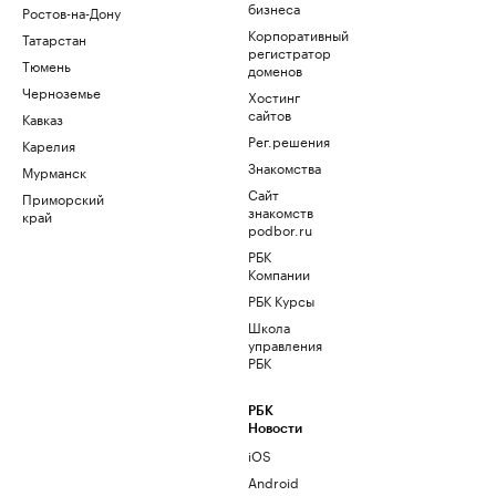
бизнеса
Ростов-на-Дону
Корпоративный
Татарстан
регистратор
Тюмень
доменов
Черноземье
Хостинг
сайтов
Кавказ
Рег.решения
Карелия
Знакомства
Мурманск
Сайт
Приморский
знакомств
край
podbor.ru
РБК
Компании
РБК Курсы
Школа
управления
РБК
РБК
Новости
iOS
Android