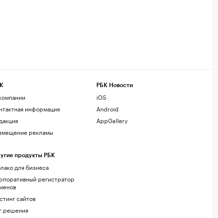
К
РБК Новости
компании
iOS
нтактная информация
Android
дакция
AppGallery
змещение рекламы
угие продукты РБК
лако для бизнеса
рпоративный регистратор
менов
стинг сайтов
г.решения