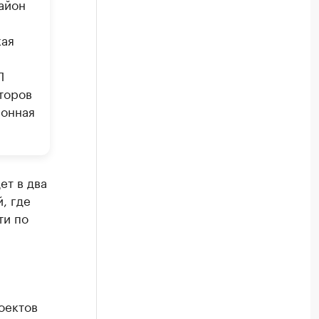
айон
кая
П
торов
ионная
ет в два
, где
ти по
оектов