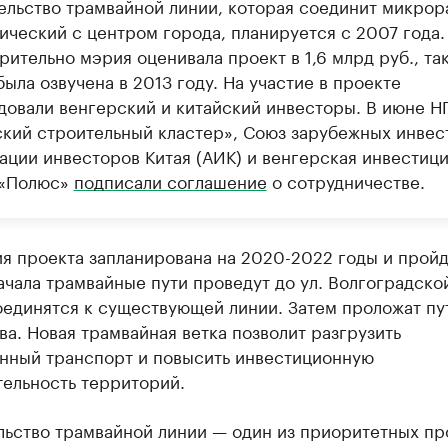
ельство трамвайной линии, которая соединит микрор
ический с центром города, планируется с 2007 года.
ительно мэрия оценивала проект в 1,6 млрд руб., та
ыла озвучена в 2013 году. На участие в проекте
довали венгерский и китайский инвесторы. В июне Н
ский строительный кластер», Союз зарубежных инвес
ации инвесторов Китая (АИК) и венгерская инвестиц
 «Полюс»
подписали соглашение
о сотрудничестве.
я проекта запланирована на 2020-2022 годы и пройд
ачала трамвайные пути проведут до ул. Волгоградской
оединятся к существующей линии. Затем проложат пу
ва. Новая трамвайная ветка позволит разгрузить
нный транспорт и повысить инвестиционную
тельность территорий.
льство трамвайной линии — один из приоритетных пр