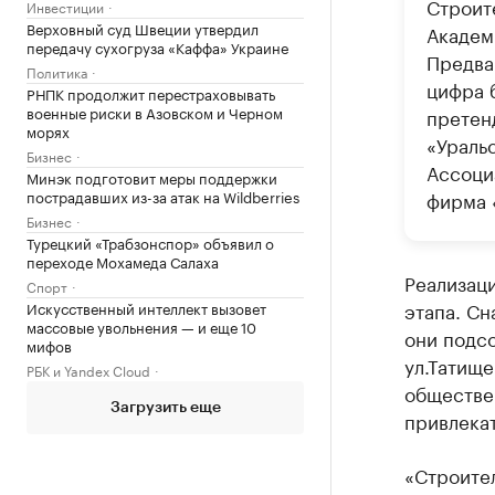
Строит
Инвестиции
Верховный суд Швеции утвердил
Академ
передачу сухогруза «Каффа» Украине
Предвар
Политика
цифра б
РНПК продолжит перестраховывать
военные риски в Азовском и Черном
претен
морях
«Ураль
Бизнес
Ассоци
Минэк подготовит меры поддержки
пострадавших из-за атак на Wildberries
фирма
Бизнес
Турецкий «Трабзонспор» объявил о
переходе Мохамеда Салаха
Реализаци
Спорт
этапа. Сн
Искусственный интеллект вызовет
массовые увольнения — и еще 10
они подс
мифов
ул.Татище
РБК и Yandex Cloud
обществе
Загрузить еще
привлека
«Строите