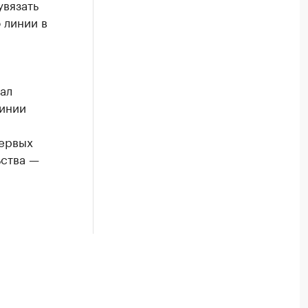
увязать
 линии в
ал
линии
первых
ьства —