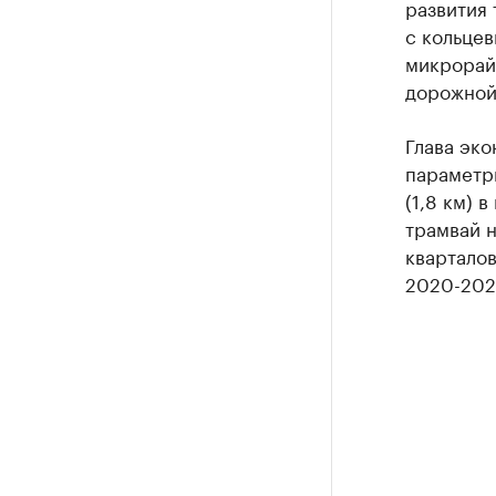
развития 
с кольце
микрорай
дорожной
Глава эк
параметр
(1,8 км) 
трамвай н
кварталов
2020-202