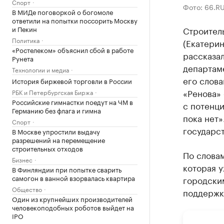
Спорт
Фото: 66.R
В МИДе поговоркой о богомоле
ответили на попытки поссорить Москву
и Пекин
Строител
Политика
(Екатерин
«Ростелеком» объяснил сбой в работе
рассказа
Рунета
департам
Технологии и медиа
его слов
История биржевой торговли в России
«Ренова»
РБК и Петербургская Биржа
Российские гимнастки поедут на ЧМ в
с потенци
Германию без флага и гимна
пока нет»
Спорт
государст
В Москве упростили выдачу
разрешений на перемещение
строительных отходов
По словам
Бизнес
которая 
В Финляндии при попытке сварить
самогон в ванной взорвалась квартира
городски
Общество
поддержк
Один из крупнейших производителей
человекоподобных роботов выйдет на
IPO