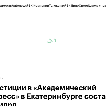
жимость
Autonews
РБК Компании
Телеканал
РБК Вино
Спорт
Школа упра
д
Стиль
Крипто
РБК Бизнес-среда
Дискуссионный клуб
Исследования
К
рагентов
Политика
Экономика
Бизнес
Технологии и медиа
Финансы
Рын
г
стиции в «Академический
ресс» в Екатеринбурге соста
 млрд