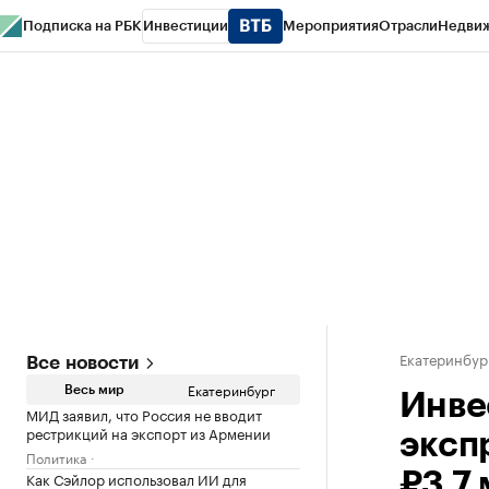
Подписка на РБК
Инвестиции
Мероприятия
Отрасли
Недви
РБК Курсы
РБК Life
Тренды
Визионеры
Национальные проекты
Горо
Спецпроекты СПб
Конференции СПб
Спецпроекты
Проверка конт
Екатеринбур
Все новости
Екатеринбург
Весь мир
Инве
МИД заявил, что Россия не вводит
рестрикций на экспорт из Армении
эксп
Политика
Как Сэйлор использовал ИИ для
₽3,7