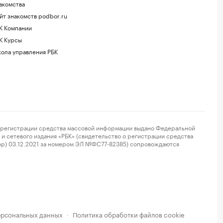
акомства
йт знакомств podbor.ru
К Компании
К Курсы
ола управления РБК
регистрации средства массовой информации выдано Федеральной
и сетевого издания «РБК» (свидетельство о регистрации средства
ор) 03.12.2021 за номером ЭЛ №ФС77-82385) сопровождаются
ерсональных данных
Политика обработки файлов cookie
·