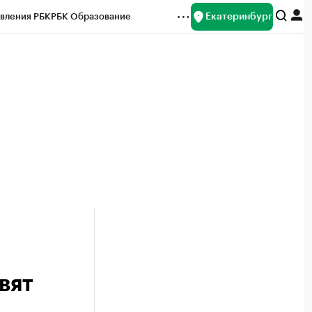
Екатеринбург
вления РБК
РБК Образование
редитные рейтинги
Франшизы
Газета
ок наличной валюты
вят