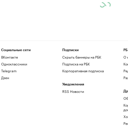
Социальные сети
Подписки
РБ
ВКонтакте
Скрыть баннеры на РБК
О 
Одноклассники
Подписка на РБК
Ко
Telegram
Корпоративная подписка
Ре
Дзен
Ра
Уведомления
RSS Новости
Др
Об
Ко
до
Хо
Ре