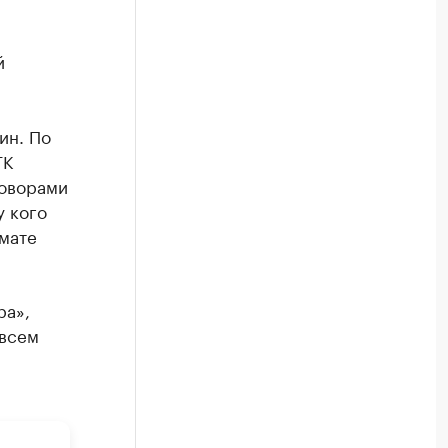
й
ин. По
ГК
говорами
у кого
рмате
ра»,
 всем