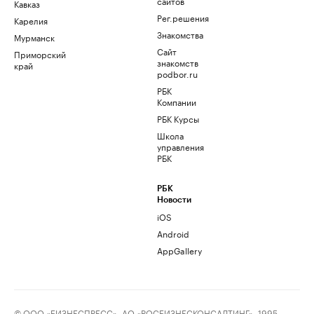
сайтов
Кавказ
Рег.решения
Карелия
Знакомства
Мурманск
Сайт
Приморский
знакомств
край
podbor.ru
РБК
Компании
РБК Курсы
Школа
управления
РБК
РБК
Новости
iOS
Android
AppGallery
© ООО «БИЗНЕСПРЕСС», АО «РОСБИЗНЕСКОНСАЛТИНГ», 1995–