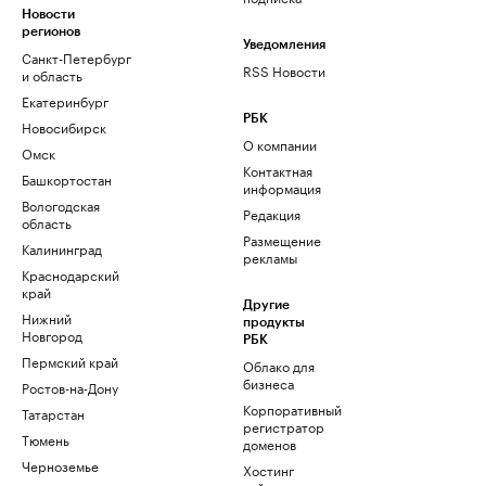
Новости
регионов
Уведомления
Санкт-Петербург
RSS Новости
и область
Екатеринбург
РБК
Новосибирск
О компании
Омск
Контактная
Башкортостан
информация
Вологодская
Редакция
область
Размещение
Калининград
рекламы
Краснодарский
край
Другие
Нижний
продукты
Новгород
РБК
Пермский край
Облако для
бизнеса
Ростов-на-Дону
Корпоративный
Татарстан
регистратор
Тюмень
доменов
Черноземье
Хостинг