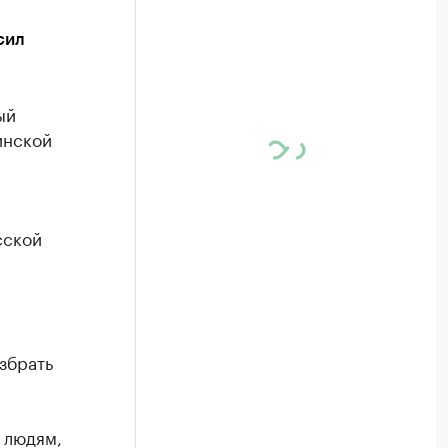
сил
ый
инской
сской
збрать
 людям,