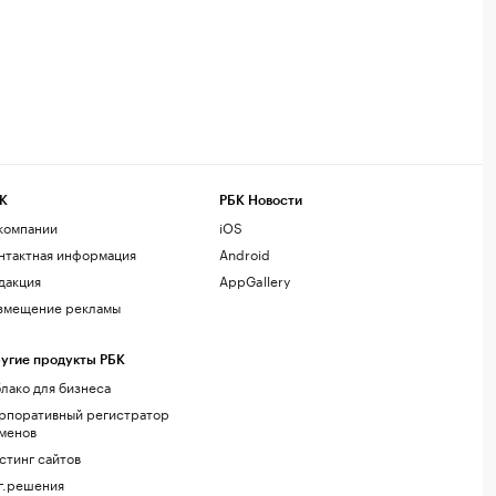
К
РБК Новости
компании
iOS
нтактная информация
Android
дакция
AppGallery
змещение рекламы
угие продукты РБК
лако для бизнеса
рпоративный регистратор
менов
стинг сайтов
г.решения