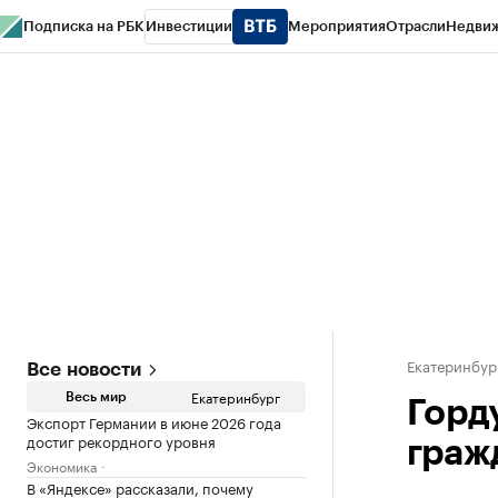
Подписка на РБК
Инвестиции
Мероприятия
Отрасли
Недви
РБК Курсы
РБК Life
Тренды
Визионеры
Национальные проекты
Горо
Спецпроекты СПб
Конференции СПб
Спецпроекты
Проверка конт
Екатеринбур
Все новости
Екатеринбург
Весь мир
Горд
Экспорт Германии в июне 2026 года
достиг рекордного уровня
граж
Экономика
В «Яндексе» рассказали, почему