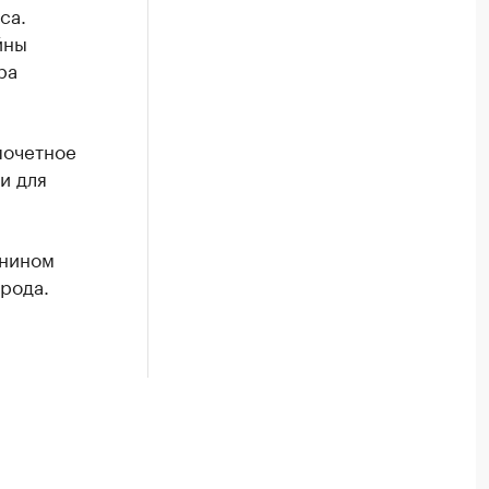
са.
йны
ра
почетное
и для
анином
рода.