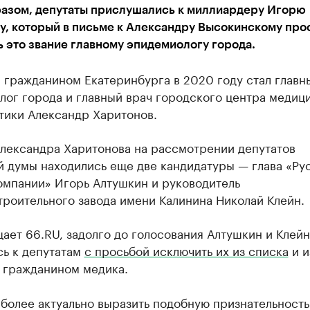
разом, депутаты прислушались к миллиардеру Игорю
у, который в письме к Александру Высокинскому про
 это звание главному эпидемиологу города.
 гражданином Екатеринбурга в 2020 году стал главн
лог города и главный врач городского центра медиц
тики Александр Харитонов.
лександра Харитонова на рассмотрении депутатов
й думы находились еще две кандидатуры — глава «Ру
омпании» Игорь Алтушкин и руководитель
роительного завода имени Калинина Николай Клейн.
ает 66.RU, задолго до голосования Алтушкин и Клейн
сь к депутатам
с просьбой исключить их из списка
и и
 гражданином медика.
более актуально выразить подобную признательность