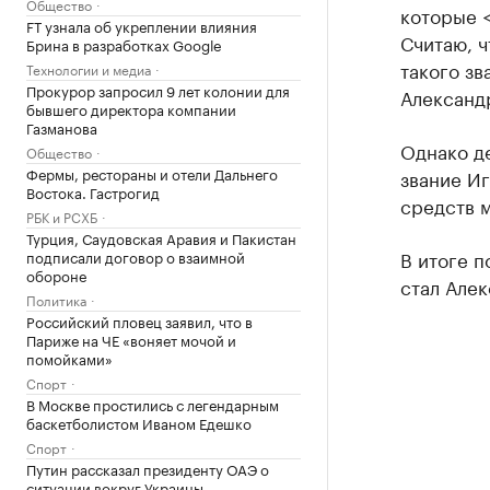
Общество
которые 
FT узнала об укреплении влияния
Считаю, ч
Брина в разработках Google
такого зв
Технологии и медиа
Прокурор запросил 9 лет колонии для
Александ
бывшего директора компании
Газманова
Однако де
Общество
Фермы, рестораны и отели Дальнего
звание Иг
Востока. Гастрогид
средств 
РБК и РСХБ
Турция, Саудовская Аравия и Пакистан
В итоге 
подписали договор о взаимной
обороне
стал Алек
Политика
Российский пловец заявил, что в
Париже на ЧЕ «воняет мочой и
помойками»
Спорт
В Москве простились с легендарным
баскетболистом Иваном Едешко
Спорт
Путин рассказал президенту ОАЭ о
ситуации вокруг Украины