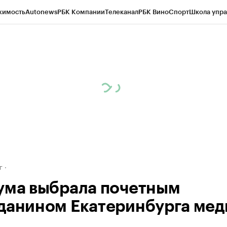
жимость
Autonews
РБК Компании
Телеканал
РБК Вино
Спорт
Школа упра
д
Стиль
Крипто
РБК Бизнес-среда
Дискуссионный клуб
Исследования
К
рагентов
Политика
Экономика
Бизнес
Технологии и медиа
Финансы
Рын
г
ума выбрала почетным
данином Екатеринбурга мед