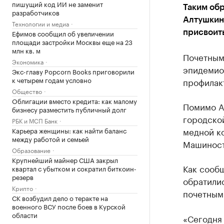
пишущий код ИИ не заменит
Таким об
разработчиков
Алтушкин
Технологии и медиа
Ефимов сообщил об увеличении
присвоить
площади застройки Москвы еще на 23
млн кв. м
Почетным
Экономика
эпидемио
Экс-главу Popcorn Books приговорили
к четырем годам условно
профилак
Общество
Облигации вместо кредита: как малому
Помимо А
бизнесу разместить публичный долг
городско
РБК и МСП Банк
медной к
Карьера женщины: как найти баланс
между работой и семьей
Машиност
Образование
Крупнейший майнер США закрыл
Как сообщ
квартал с убытком и сократил биткоин-
резерв
обратили
Крипто
почетным
СК возбудил дело о теракте на
военного ВСУ после боев в Курской
области
«Сегодня 