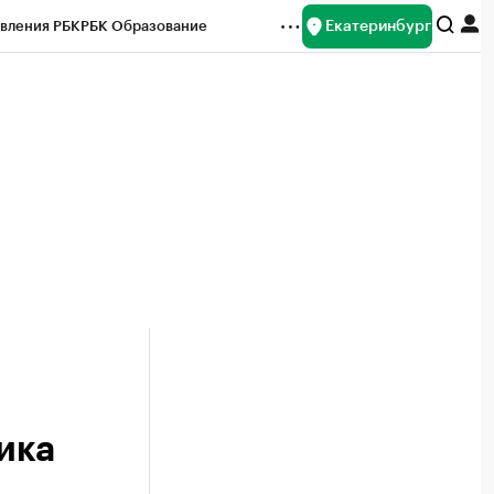
Екатеринбург
вления РБК
РБК Образование
редитные рейтинги
Франшизы
Газета
ок наличной валюты
ика