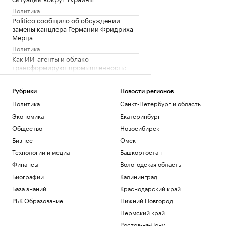
Политика
Politico сообщило об обсуждении
замены канцлера Германии Фридриха
Мерца
Политика
Как ИИ-агенты и облако
трансформируют промышленность:
опыт «Норникеля»
РБК и Yandex Cloud
Рубрики
Новости регионов
Три крупных порта Китая
Политика
Санкт-Петербург и область
приостановили работу из-за
надвигающегося тайфуна
Экономика
Екатеринбург
Экономика
Общество
Новосибирск
В России вырос спрос на аппаратные
Бизнес
Омск
криптокошельки. В чем дело
Технологии и медиа
Башкортостан
Крипто
Финансы
Вологодская область
Эксперты объяснили, зачем взрослым
получать дополнительное
Биографии
Калининград
образование
РАДИО
База знаний
Краснодарский край
Общество
РБК Образование
Нижний Новгород
Пермский край
Загрузить еще
Ростов-на-Дону