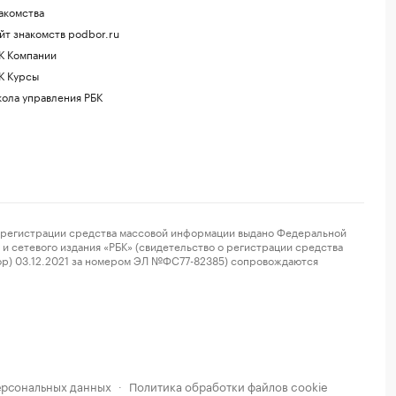
акомства
йт знакомств podbor.ru
К Компании
К Курсы
ола управления РБК
регистрации средства массовой информации выдано Федеральной
и сетевого издания «РБК» (свидетельство о регистрации средства
ор) 03.12.2021 за номером ЭЛ №ФС77-82385) сопровождаются
ерсональных данных
Политика обработки файлов cookie
·