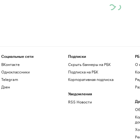
Социальные сети
Подписки
РБ
ВКонтакте
Скрыть баннеры на РБК
О 
Одноклассники
Подписка на РБК
Ко
Telegram
Корпоративная подписка
Ре
Дзен
Ра
Уведомления
RSS Новости
Др
Об
Ко
до
Хо
Ре