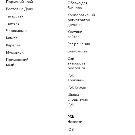
Пермский край
Облако для
бизнеса
Ростов-на-Дону
Корпоративный
Татарстан
регистратор
Тюмень
доменов
Черноземье
Хостинг
сайтов
Кавказ
Рег.решения
Карелия
Знакомства
Мурманск
Сайт
Приморский
знакомств
край
podbor.ru
РБК
Компании
РБК Курсы
Школа
управления
РБК
РБК
Новости
iOS