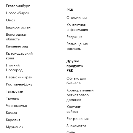
Екатеринбург
РБК
Новосибирск
О компании
Омск
Контактная
Башкортостан
информация
Вологодская
Редакция
область
Размещение
Калининград
рекламы
Краснодарский
край
Другие
Нижний
продукты
Новгород
РБК
Пермский край
Облако для
бизнеса
Ростов-на-Дону
Корпоративный
Татарстан
регистратор
Тюмень
доменов
Черноземье
Хостинг
сайтов
Кавказ
Рег.решения
Карелия
Знакомства
Мурманск
Сайт