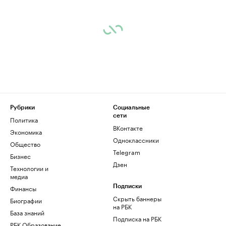
Рубрики
Социальные
сети
Политика
ВКонтакте
Экономика
Одноклассники
Общество
Telegram
Бизнес
Дзен
Технологии и
медиа
Финансы
Подписки
Скрыть баннеры
Биографии
на РБК
База знаний
Подписка на РБК
РБК Образование