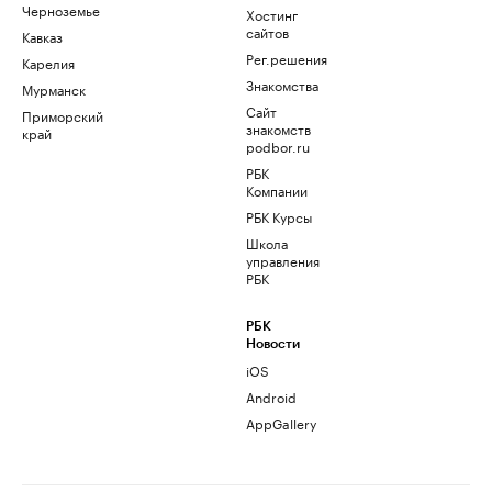
Черноземье
Хостинг
сайтов
Кавказ
Рег.решения
Карелия
Знакомства
Мурманск
Сайт
Приморский
знакомств
край
podbor.ru
РБК
Компании
РБК Курсы
Школа
управления
РБК
РБК
Новости
iOS
Android
AppGallery