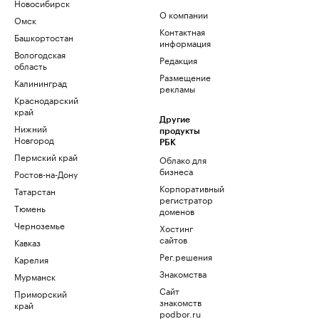
Новосибирск
О компании
Омск
Контактная
Башкортостан
информация
Вологодская
Редакция
область
Размещение
Калининград
рекламы
Краснодарский
край
Другие
Нижний
продукты
Новгород
РБК
Пермский край
Облако для
бизнеса
Ростов-на-Дону
Корпоративный
Татарстан
регистратор
Тюмень
доменов
Черноземье
Хостинг
сайтов
Кавказ
Рег.решения
Карелия
Знакомства
Мурманск
Сайт
Приморский
знакомств
край
podbor.ru