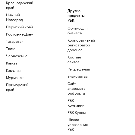
Краснодарский
край
Другие
Нижний
продукты
Новгород
РБК
Пермский край
Облако для
бизнеса
Ростов-на-Дону
Корпоративный
Татарстан
регистратор
Тюмень
доменов
Черноземье
Хостинг
сайтов
Кавказ
Рег.решения
Карелия
Знакомства
Мурманск
Сайт
Приморский
знакомств
край
podbor.ru
РБК
Компании
РБК Курсы
Школа
управления
РБК