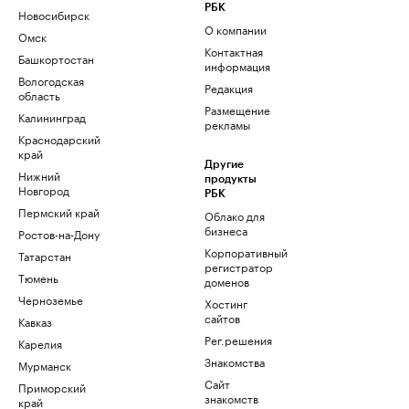
РБК
Новосибирск
О компании
Омск
Контактная
Башкортостан
информация
Вологодская
Редакция
область
Размещение
Калининград
рекламы
Краснодарский
край
Другие
Нижний
продукты
Новгород
РБК
Пермский край
Облако для
бизнеса
Ростов-на-Дону
Корпоративный
Татарстан
регистратор
Тюмень
доменов
Черноземье
Хостинг
сайтов
Кавказ
Рег.решения
Карелия
Знакомства
Мурманск
Сайт
Приморский
знакомств
край