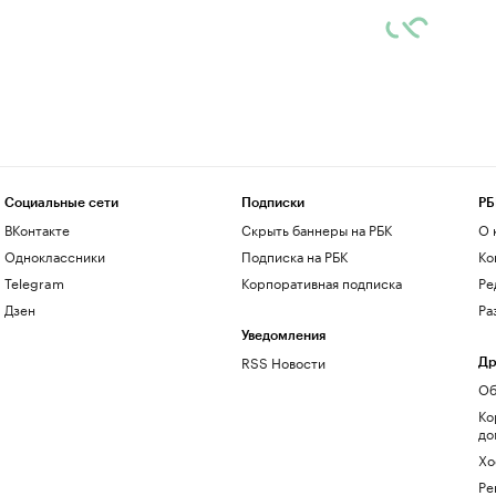
Социальные сети
Подписки
РБ
ВКонтакте
Скрыть баннеры на РБК
О 
Одноклассники
Подписка на РБК
Ко
Telegram
Корпоративная подписка
Ре
Дзен
Ра
Уведомления
RSS Новости
Др
Об
Ко
до
Хо
Ре