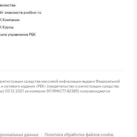
акомства
йт знакомств podbor.ru
К Компании
К Курсы
ола управления РБК
регистрации средства массовой информации выдано Федеральной
и сетевого издания «РБК» (свидетельство о регистрации средства
ор) 03.12.2021 за номером ЭЛ №ФС77-82385) сопровождаются
ерсональных данных
Политика обработки файлов cookie
·