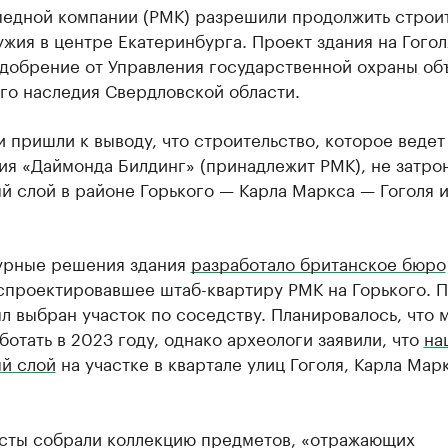
медной компании (РМК) разрешили продолжить строи
жия в центре Екатеринбурга. Проект здания на Гогол
одобрение от Управления государственной охраны об
го наследия Свердловской области.
 пришли к выводу, что строительство, которое ведет
ия «Даймонда Билдинг» (принадлежит РМК), не затро
й слой в районе Горького — Карла Маркса — Гоголя 
урные решения здания
разработало британское бюро
 спроектировавшее штаб-квартиру РМК на Горького. 
л выбран участок по соседству. Планировалось, что 
ботать в 2023 году, однако археологи заявили, что
на
ый слой
на участке в квартале улиц Гоголя, Карла Мар
сты собрали коллекцию предметов, «отражающих