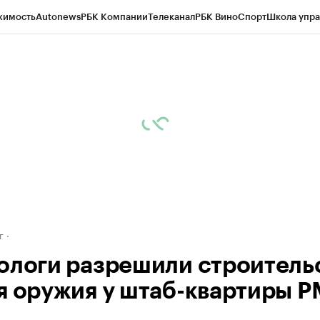
жимость
Autonews
РБК Компании
Телеканал
РБК Вино
Спорт
Школа упра
д
Стиль
Крипто
РБК Бизнес-среда
Дискуссионный клуб
Исследования
К
рагентов
Политика
Экономика
Бизнес
Технологии и медиа
Финансы
Рын
г
ологи разрешили строитель
я оружия у штаб-квартиры 