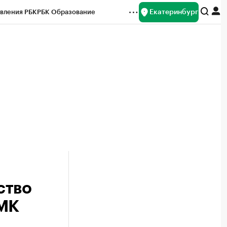
Екатеринбург
вления РБК
РБК Образование
редитные рейтинги
Франшизы
Газета
ок наличной валюты
ство
РМК