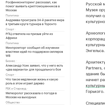
Росфинмониторинг рассказал, как
Русской 
помог выявить криптомошенников в
Музея ору
Москве
получил 
Политика
Андреева проиграла 34-й ракетке мира
культурно
в третьем круге турнира в Торонто
Спорт
Археологи
РПЦ ответила на призыв уйти из
Африки
корпорац
Политика
культурны
Минпромторг сообщил об изучении
Энгельса.
властями идей по поддержке селлеров
WB
Бизнес
Архитект
Александр Усик заявил, что у него есть
Partners,
«два варианта» для прощального боя
здание бы
Спорт
начнет ра
Что такое медленная жизнь и какую
роль в этом играет дерево
культурн
РБК и Старквуд
Горького.
Метеоролог рассказала о погоде в
Москве на выходных
Специали
Общество