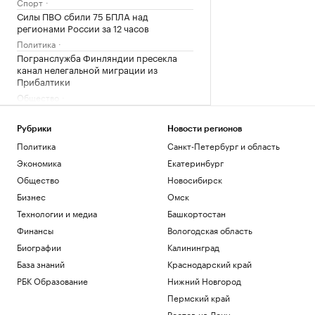
Спорт
Силы ПВО сбили 75 БПЛА над
регионами России за 12 часов
Политика
Погранслужба Финляндии пресекла
канал нелегальной миграции из
Прибалтики
Общество
Главное за неделю за 3 минуты.
Видеоитоги РБК
Рубрики
Новости регионов
Подписка на РБК
Политика
Санкт-Петербург и область
Что будет после принятия сенатом
Экономика
Екатеринбург
билля Грэма о санкциях против России
Общество
Новосибирск
Политика
Минтруд раскрыл, кто получит право
Бизнес
Омск
на две пенсии
Технологии и медиа
Башкортостан
Общество
Финансы
Вологодская область
Биографии
Калининград
Загрузить еще
База знаний
Краснодарский край
РБК Образование
Нижний Новгород
Пермский край
Ростов-на-Дону