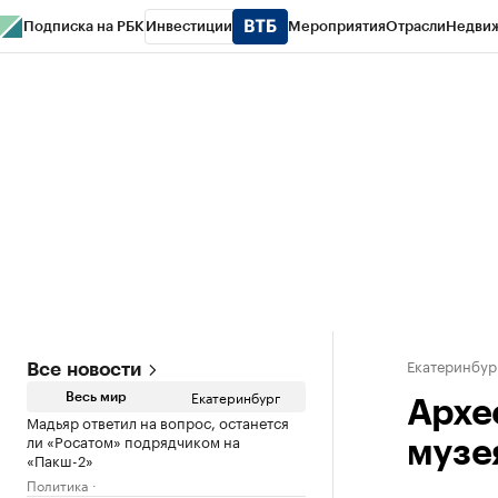
Подписка на РБК
Инвестиции
Мероприятия
Отрасли
Недви
РБК Курсы
РБК Life
Тренды
Визионеры
Национальные проекты
Горо
Спецпроекты СПб
Конференции СПб
Спецпроекты
Проверка конт
Екатеринбур
Все новости
Екатеринбург
Весь мир
Архе
Мадьяр ответил на вопрос, останется
ли «Росатом» подрядчиком на
музе
«Пакш-2»
Политика