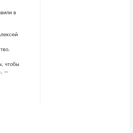
вили в
Алексей
тво.
ы, чтобы
», —