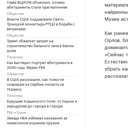
Глава ВЦИОМ объяснил, почему
материаль
абитуриенты стали прагматичнее
найденные
Общество
Музее ис
Власти США поддержали Свято-
Троицкий монастырь РПЦЗ в борьбе с
ветряками
Как ране
Общество
Орлов, бл
Трамп обжалует запрет на
строительство бального зала в Белом
доминант
доме
«Сейчас т
Политика
Естествен
Как выглядит портрет абитуриента в
2026 году. Видео РБК
убрать ха
Общество
рассказал
В США рассказали, как помогли
снарядам из Сербии попасть на
Украину
Политика
Будущее Ходынского поля: от пашни и
аэродрома до города в городе
РБК и Stone
Звезда НБА избежал наказания за
незаконное ношение оружия