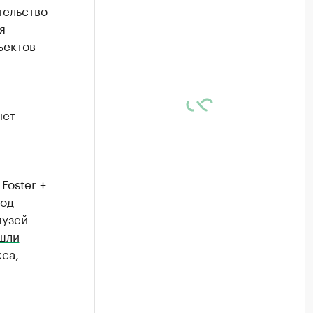
тельство
я
ъектов
нет
и
Foster +
Под
музей
шли
кса,