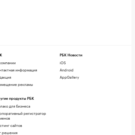
К
РБК Новости
компании
iOS
нтактная информация
Android
дакция
AppGallery
змещение рекламы
угие продукты РБК
лако для бизнеса
рпоративный регистратор
менов
стинг сайтов
г.решения