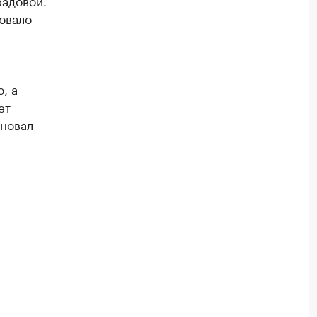
радовой.
овало
, а
ет
новал