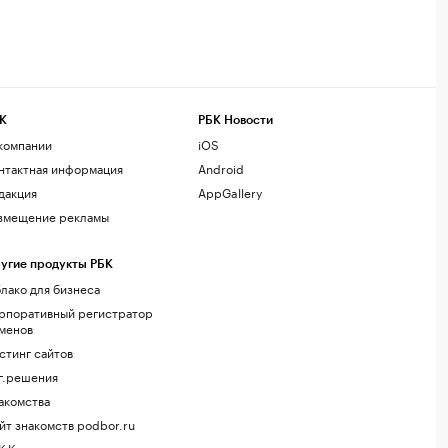
К
РБК Новости
компании
iOS
нтактная информация
Android
дакция
AppGallery
змещение рекламы
угие продукты РБК
лако для бизнеса
рпоративный регистратор
менов
стинг сайтов
г.решения
акомства
йт знакомств podbor.ru
К Компании