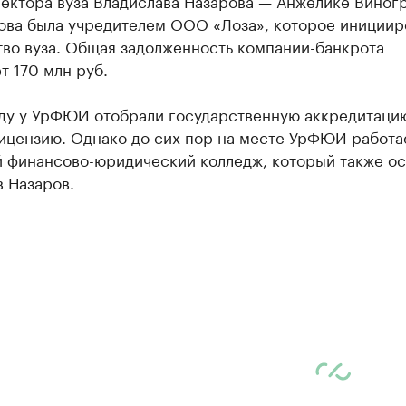
ректора вуза Владислава Назарова — Анжелике Виног
ова была учредителем ООО «Лоза», которое инициир
тво вуза. Общая задолженность компании-банкрота
т 170 млн руб.
оду у УрФЮИ отобрали государственную аккредитацию
лицензию. Однако до сих пор на месте УрФЮИ работа
й финансово-юридический колледж, который также ос
 Назаров.