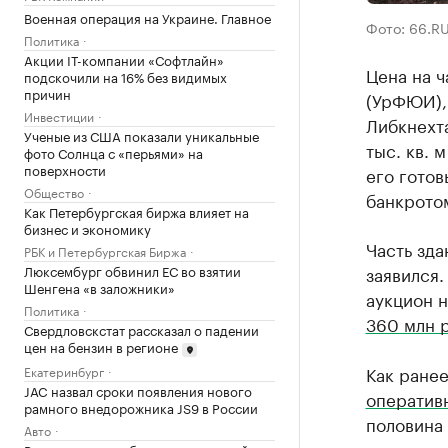
Военная операция на Украине. Главное
Фото: 66.R
Политика
Акции IT-компании «Софтлайн»
Цена на ч
подскочили на 16% без видимых
причин
(УрФЮИ),
Инвестиции
Либкнехт
Ученые из США показали уникальные
тыс. кв. 
фото Солнца с «перьями» на
поверхности
его готов
Общество
банкротом
Как Петербургская биржа влияет на
бизнес и экономику
Часть зда
РБК и Петербургская Биржа
Люксембург обвинил ЕС во взятии
заявился.
Шенгена «в заложники»
аукцион н
Политика
360 млн 
Свердловскстат рассказал о падении
цен на бензин в регионе
Как ране
Екатеринбург
JAC назвал сроки появления нового
оператив
рамного внедорожника JS9 в России
половина 
Авто