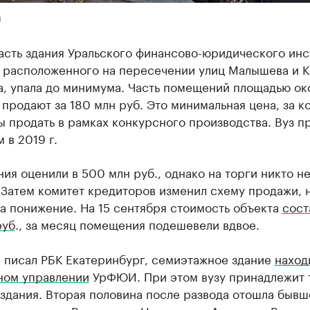
U
асть здания Уральского финансово-юридического инс
 расположенного на пересечении улиц Малышева и К
а, упала до минимума. Часть помещений площадью ок
м продают за 180 млн руб. Это минимальная цена, за 
ы продать в рамках конкурсного производства. Вуз п
 в 2019 г.
ния оценили в 500 млн руб., однако на торги никто н
 Затем комитет кредиторов изменил схему продажи, 
а понижение. На 15 сентября стоимость объекта
сост
руб
., за месяц помещения подешевели вдвое.
е писал РБК Екатеринбург, семиэтажное здание
наход
ном управлении
УрФЮИ. При этом вузу принадлежит 
здания. Вторая половина после развода отошла бывш