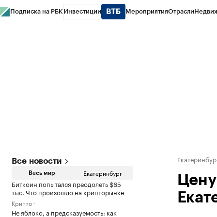
Подписка на РБК
Инвестиции
Мероприятия
Отрасли
Недви
РБК Курсы
РБК Life
Тренды
Визионеры
Национальные проекты
Горо
Спецпроекты СПб
Конференции СПб
Спецпроекты
Проверка конт
Екатеринбур
Все новости
Екатеринбург
Весь мир
Цену
Биткоин попытался преодолеть $65
тыс. Что произошло на крипторынке
Екат
Крипто
Не яблоко, а предсказуемость: как