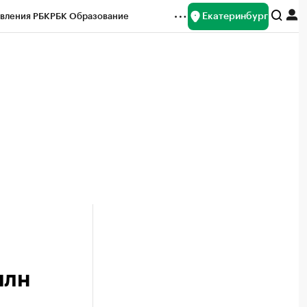
Екатеринбург
вления РБК
РБК Образование
редитные рейтинги
Франшизы
Газета
ок наличной валюты
млн