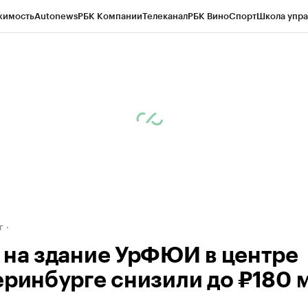
жимость
Autonews
РБК Компании
Телеканал
РБК Вино
Спорт
Школа упра
д
Стиль
Крипто
РБК Бизнес-среда
Дискуссионный клуб
Исследования
К
рагентов
Политика
Экономика
Бизнес
Технологии и медиа
Финансы
Рын
г
 на здание УрФЮИ в центре
еринбурге снизили до ₽180 