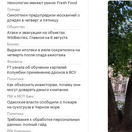
технологии меняют рынок Fresh Food
Тренды
Синоптики предупредили москвичей о
дождях в четверг и пятницу
Общество
Атаки и эвакуации на объектах
Wildberries. Главное на 6 августа
Бизнес
Выдачи ипотеки в июле сократились на
четверть после спада ажиотажа
Финансы
FT узнала об обучении картелей
Колумбии применению дронов в ВСУ
Политика
Как объяснить инвесторам, почему они
могут доверять деньги компании
РБК и МСП Банк
Одесские власти сообщили о пожаре
на сухогрузе в Черном море
Политика
Требования к обработке персональных
данных: полный гайд
РБК Компании