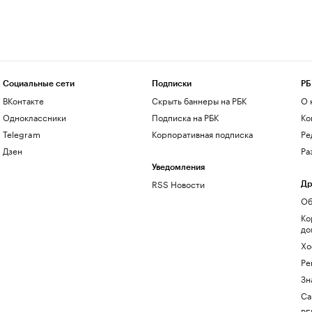
Социальные сети
Подписки
РБ
ВКонтакте
Скрыть баннеры на РБК
О 
Одноклассники
Подписка на РБК
Ко
Telegram
Корпоративная подписка
Ре
Дзен
Ра
Уведомления
RSS Новости
Др
Об
Ко
до
Хо
Ре
Зн
Са
РБ