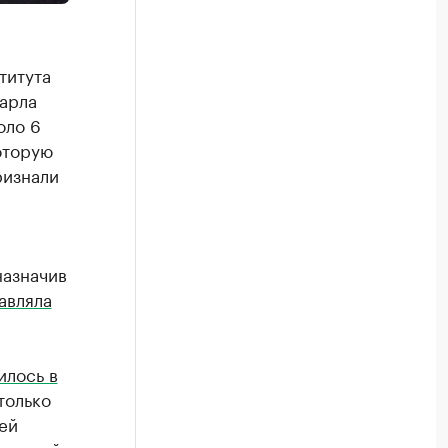
титута
арла
оло 6
которую
ризнали
е
назначив
авляла
илось в
только
ей