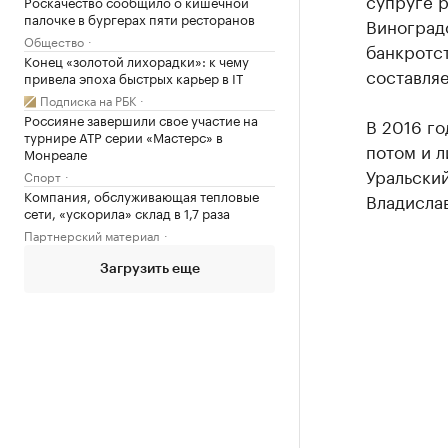
супруге 
Роскачество сообщило о кишечной
палочке в бургерах пяти ресторанов
Виноград
Общество
банкротс
Конец «золотой лихорадки»: к чему
составляе
привела эпоха быстрых карьер в IT
Подписка на РБК
Россияне завершили свое участие на
В 2016 г
турнире ATP серии «Мастерс» в
потом и 
Монреале
Уральски
Спорт
Компания, обслуживающая тепловые
Владислав
сети, «ускорила» склад в 1,7 раза
Партнерский материал
Загрузить еще