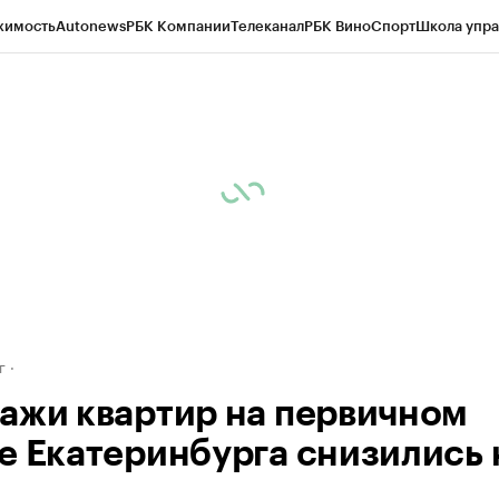
жимость
Autonews
РБК Компании
Телеканал
РБК Вино
Спорт
Школа упра
д
Стиль
Крипто
РБК Бизнес-среда
Дискуссионный клуб
Исследования
К
рагентов
Политика
Экономика
Бизнес
Технологии и медиа
Финансы
Рын
г
ажи квартир на первичном
е Екатеринбурга снизились 