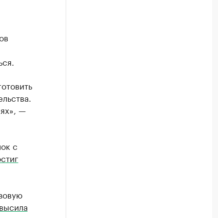
ов
ься.
готовить
ельства.
ях», —
лок с
остиг
зовую
высила