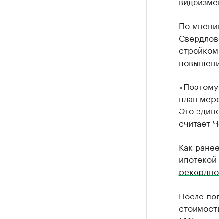
видоизме
По мнени
Свердловс
стройкомп
повышения
«Поэтому 
план меро
Это един
считает Ч
Как ранее
ипотекой
рекордно
После пов
стоимость