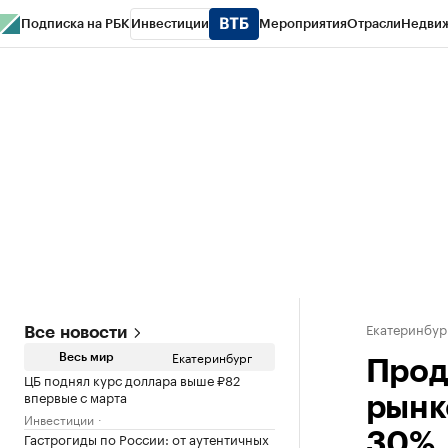
Подписка на РБК
Инвестиции
Мероприятия
Отрасли
Недви
РБК Курсы
РБК Life
Тренды
Визионеры
Национальные проекты
Горо
Спецпроекты СПб
Конференции СПб
Спецпроекты
Проверка конт
Екатеринбур
Все новости
Екатеринбург
Весь мир
Прод
ЦБ поднял курс доллара выше ₽82
впервые с марта
рынк
Инвестиции
Гастрогиды по России: от аутентичных
30%