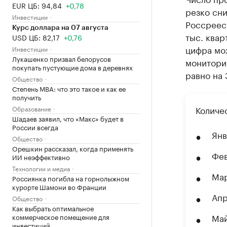
EUR ЦБ: 94,84
+0,78
резко сн
Инвестиции
Россреест
Курс доллара на 07 августа
тыс. ква
USD ЦБ: 82,17
+0,76
цифра мож
Инвестиции
Лукашенко призвал белорусов
монитори
покупать пустующие дома в деревнях
равно на
Общество
Степень MBA: что это такое и как ее
получить
Количе
Образование
Шадаев заявил, что «Макс» будет в
России всегда
Янв
Общество
Орешкин рассказал, когда применять
Фев
ИИ неэффективно
Технологии и медиа
Мар
Россиянка погибла на горнолыжном
курорте Шамони во Франции
Апр
Общество
Как выбрать оптимальное
Май
коммерческое помещение для
инвестиций