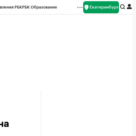
Екатеринбург
вления РБК
РБК Образование
редитные рейтинги
Франшизы
Газета
ок наличной валюты
на