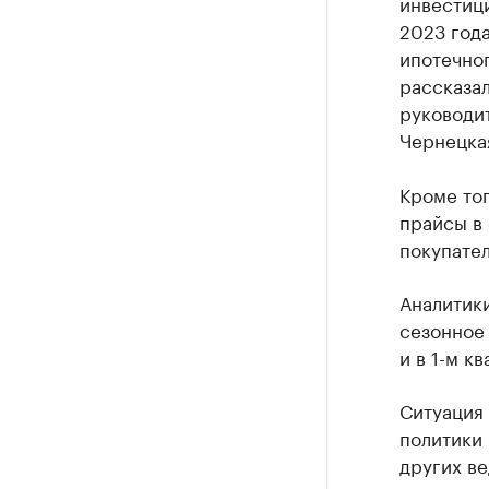
инвестиц
2023 года
ипотечно
рассказал
руководи
Чернецка
Кроме то
прайсы в 
покупател
Аналитики
сезонное 
и в 1-м к
Ситуация
политики
других в