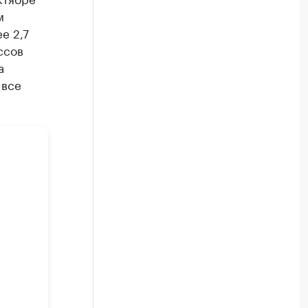
м
е 2,7
ссов
а
 все