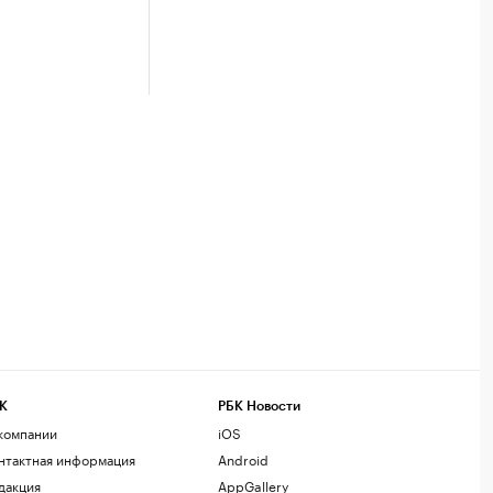
К
РБК Новости
компании
iOS
нтактная информация
Android
дакция
AppGallery