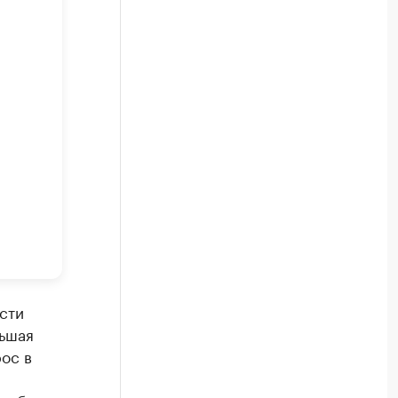
сти
льшая
ос в