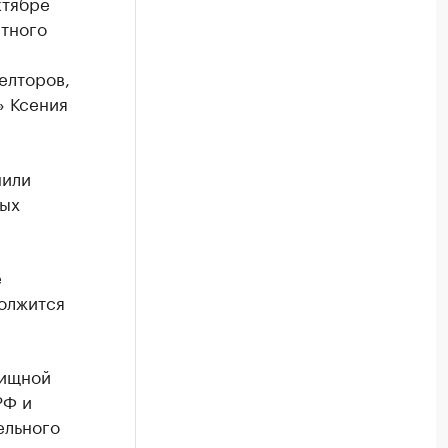
ктябре
ртного
елторов,
» Ксения
нили
рых
е
должится
лищной
РФ и
ельного