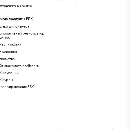
змещение рекламы
угие продукты РБК
лако для бизнеса
рпоративный регистратор
менов
стинг сайтов
г.решения
акомства
йт знакомств podbor.ru
К Компании
К Курсы
ола управления РБК