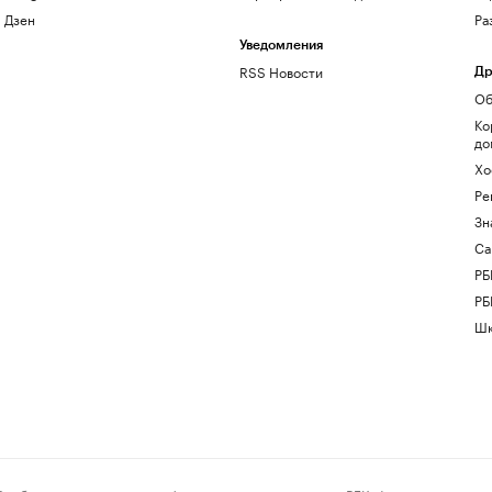
Дзен
Ра
Уведомления
RSS Новости
Др
Об
Ко
до
Хо
Ре
Зн
Са
РБ
РБ
Шк