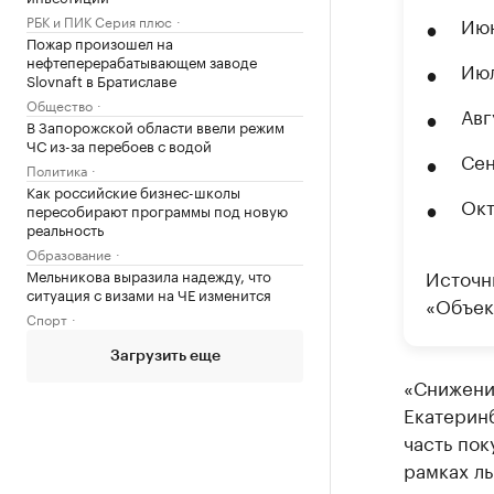
РБК и ПИК Серия плюс
Июн
Пожар произошел на
нефтеперерабатывающем заводе
Июл
Slovnaft в Братиславе
Общество
Авг
В Запорожской области ввели режим
ЧС из-за перебоев с водой
Сен
Политика
Как российские бизнес-школы
Окт
пересобирают программы под новую
реальность
Образование
Источн
Мельникова выразила надежду, что
ситуация с визами на ЧЕ изменится
«Объек
Спорт
Загрузить еще
«Снижени
Екатеринб
часть по
рамках л