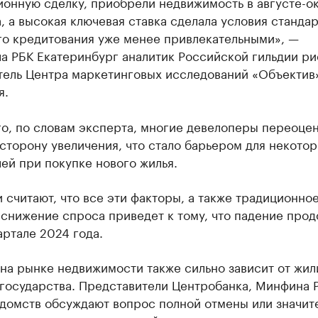
ионную сделку, приобрели недвижимость в августе-о
, а высокая ключевая ставка сделала условия станда
го кредитования уже менее привлекательными», —
а РБК Екатеринбург аналитик Российской гильдии ри
тель Центра маркетинговых исследований «Объектив
я.
го, по словам эксперта, многие девелоперы переоце
сторону увеличения, что стало барьером для некото
ей при покупке нового жилья.
 считают, что все эти факторы, а также традиционно
снижение спроса приведет к тому, что падение про
вартале 2024 года.
 на рынке недвижимости также сильно зависит от жи
 государства. Представители Центробанка, Минфина 
едомств обсуждают вопрос полной отмены или значит