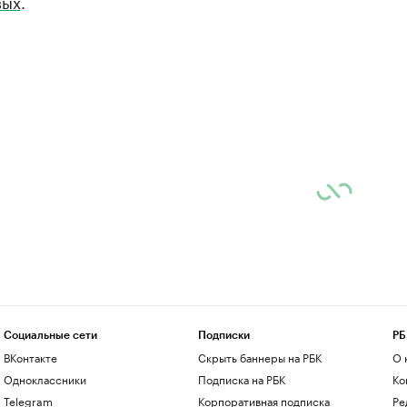
вых
.
Социальные сети
Подписки
РБ
ВКонтакте
Скрыть баннеры на РБК
О 
Одноклассники
Подписка на РБК
Ко
Telegram
Корпоративная подписка
Ре