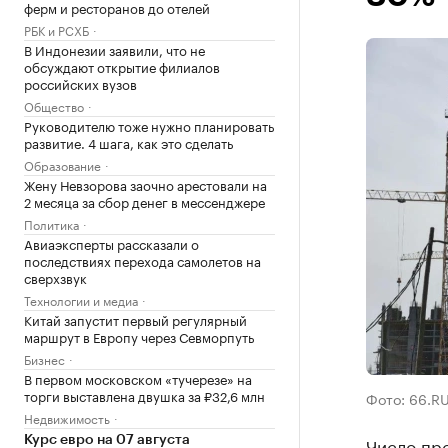
ферм и ресторанов до отелей
РБК и РСХБ
В Индонезии заявили, что не
обсуждают открытие филиалов
российских вузов
Общество
Руководителю тоже нужно планировать
развитие. 4 шага, как это сделать
Образование
Жену Невзорова заочно арестовали на
2 месяца за сбор денег в мессенджере
Политика
Авиаэксперты рассказали о
последствиях перехода самолетов на
сверхзвук
Технологии и медиа
Китай запустит первый регулярный
маршрут в Европу через Севморпуть
Бизнес
В первом московском «тучерезе» на
торги выставлена двушка за ₽32,6 млн
Фото: 66.R
Недвижимость
Число про
Курс евро на 07 августа