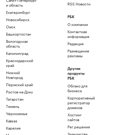
RSS Новости
и область
Екатеринбург
РБК
Новосибирск
О компании
Омск
Контактная
Башкортостан
информация
Вологодская
Редакция
область
Размещение
Калининград
рекламы
Краснодарский
край
Другие
Нижний
продукты
Новгород
РБК
Пермский край
Облако для
бизнеса
Ростов-на-Дону
Корпоративный
Татарстан
регистратор
Тюмень
доменов
Черноземье
Хостинг
сайтов
Кавказ
Рег.решения
Карелия
Знакомства
Мурманск