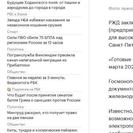
Будущее Ходынского поля: от пашни и
аэродрома до города в городе
Фото: прес
РБК и Stone
Звезда НБА избежал наказания за
РЖД закл
незаконное ношение оружия
(предприя
Спорт
для высо
Силы ПВО сбили 75 БПЛА над
регионами России за 12 часов
Санкт-Пет
Политика
Погранслужба Финляндии пресекла
«Готовые 
канал нелегальной миграции из
Прибалтики
марта 202
Общество
Главное за неделю за 3 минуты.
Госмоноп
Видеоитоги РБК
документ
Подписка на РБК
Что будет после принятия сенатом
железнод
билля Грэма о санкциях против России
Политика
Известно,
Минтруд раскрыл, кто получит право
возможно
на две пенсии
Общество
электропо
Киты, тундра и космические пейзажи:
сообщили