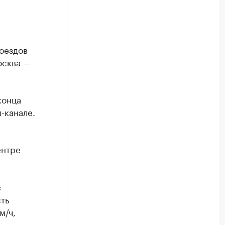
оездов
осква —
конца
-канале.
ентре
с
ть
м/ч,