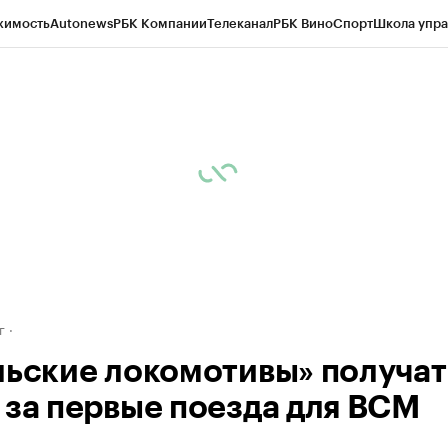
жимость
Autonews
РБК Компании
Телеканал
РБК Вино
Спорт
Школа упра
д
Стиль
Крипто
РБК Бизнес-среда
Дискуссионный клуб
Исследования
К
рагентов
Политика
Экономика
Бизнес
Технологии и медиа
Финансы
Рын
г
льские локомотивы» получат
 за первые поезда для ВСМ