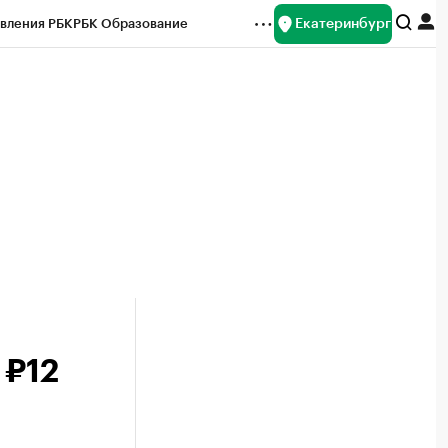
Екатеринбург
вления РБК
РБК Образование
редитные рейтинги
Франшизы
Газета
ок наличной валюты
 ₽12