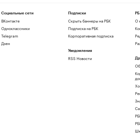
Социальные сети
Подписки
РБ
ВКонтакте
Скрыть баннеры на РБК
О 
Одноклассники
Подписка на РБК
Ко
Telegram
Корпоративная подписка
Ре
Дзен
Ра
Уведомления
RSS Новости
Др
Об
Ко
до
Хо
Ре
Зн
Са
РБ
РБ
Шк