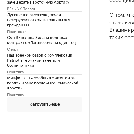
зачем ехать в восточную Арктику
РБК и УК Первая
О том, чт
Лукашенко рассказал, зачем
Белоруссия открыла границы для
стало изв
граждан ЕС
Владимира
Политика
таких сос
Сын Зинедина Зидана подписал
контракт с «Леганесом» на один год
Спорт
Над военной базой с комплексами
Patriot в Германии заметили
беспилотники
Политика
Минфин США сообщил о «взятом за
горло» Иране после «Экономической
ярости»
Политика
Загрузить еще