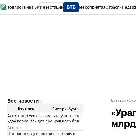
Подписка на РБК
Инвестиции
Мероприятия
Отрасли
Недви
РБК Курсы
РБК Life
Тренды
Визионеры
Национальные проекты
Горо
Спецпроекты СПб
Конференции СПб
Спецпроекты
Проверка конт
Екатеринбур
Все новости
Екатеринбург
Весь мир
«Ура
Александр Усик заявил, что у него есть
«два варианта» для прощального боя
млрд
Спорт
Что такое медленная жизнь и какую