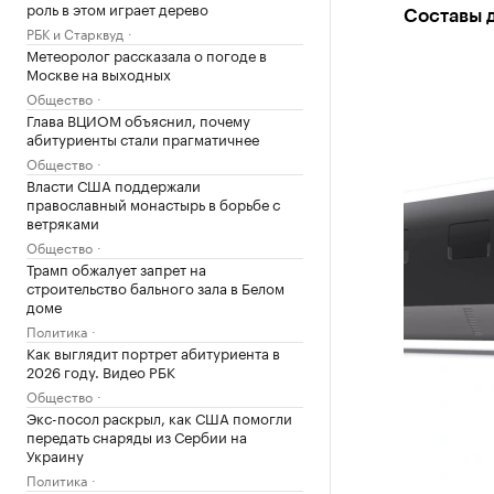
роль в этом играет дерево
Составы д
РБК и Старквуд
Метеоролог рассказала о погоде в
Москве на выходных
Общество
Глава ВЦИОМ объяснил, почему
абитуриенты стали прагматичнее
Общество
Власти США поддержали
православный монастырь в борьбе с
ветряками
Общество
Трамп обжалует запрет на
строительство бального зала в Белом
доме
Политика
Как выглядит портрет абитуриента в
2026 году. Видео РБК
Общество
Экс-посол раскрыл, как США помогли
передать снаряды из Сербии на
Украину
Политика