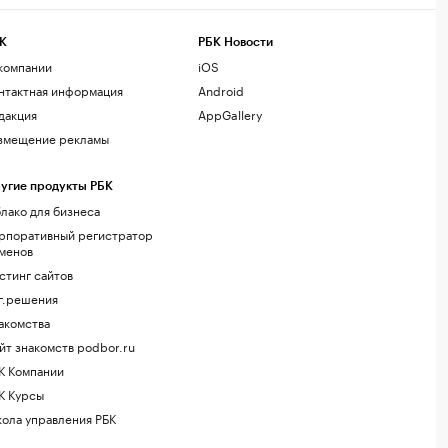
К
РБК Новости
компании
iOS
нтактная информация
Android
дакция
AppGallery
змещение рекламы
угие продукты РБК
лако для бизнеса
рпоративный регистратор
менов
стинг сайтов
г.решения
акомства
йт знакомств podbor.ru
К Компании
К Курсы
ола управления РБК