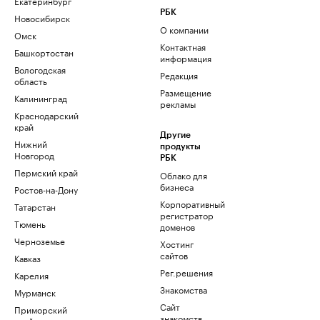
Екатеринбург
РБК
Новосибирск
О компании
Омск
Контактная
Башкортостан
информация
Вологодская
Редакция
область
Размещение
Калининград
рекламы
Краснодарский
край
Другие
Нижний
продукты
Новгород
РБК
Пермский край
Облако для
бизнеса
Ростов-на-Дону
Корпоративный
Татарстан
регистратор
Тюмень
доменов
Черноземье
Хостинг
сайтов
Кавказ
Рег.решения
Карелия
Знакомства
Мурманск
Сайт
Приморский
знакомств