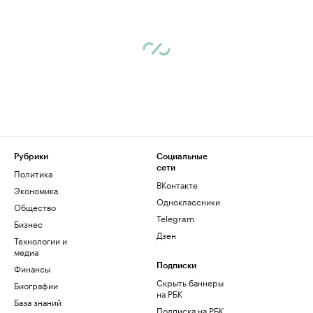
Рубрики
Социальные
сети
Политика
ВКонтакте
Экономика
Одноклассники
Общество
Telegram
Бизнес
Дзен
Технологии и
медиа
Финансы
Подписки
Скрыть баннеры
Биографии
на РБК
База знаний
Подписка на РБК