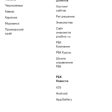
Черноземье
Хостинг
сайтов
Кавказ
Рег.решения
Карелия
Знакомства
Мурманск
Сайт
Приморский
знакомств
край
podbor.ru
РБК
Компании
РБК Курсы
Школа
управления
РБК
РБК
Новости
iOS
Android
AppGallery