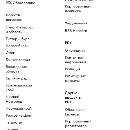
РБК Образование
Корпоративная
подписка
Новости
регионов
Уведомления
Санкт-Петербург
RSS Новости
и область
Екатеринбург
РБК
Новосибирск
О компании
Омск
Контактная
Башкортостан
информация
Вологодская
Редакция
область
Размещение
Калининград
рекламы
Краснодарский
край
Другие
Нижний
продукты
Новгород
РБК
Пермский край
Облако для
бизнеса
Ростов-на-Дону
Корпоративный
Татарстан
регистратор
Тюмень
доменов