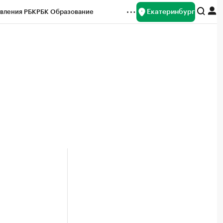
Екатеринбург
вления РБК
РБК Образование
редитные рейтинги
Франшизы
Газета
ок наличной валюты