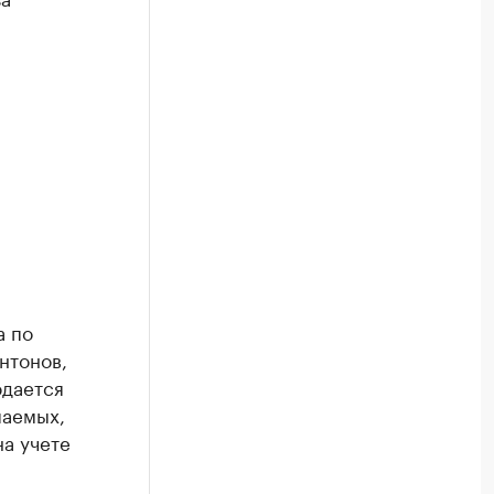
а по
нтонов,
юдается
паемых,
на учете