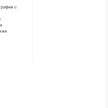
графии с
р
я
акже