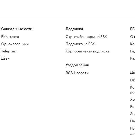
Социальные сети
Подписки
РБ
ВКонтакте
Скрыть баннеры на РБК
О 
Одноклассники
Подписка на РБК
Ко
Telegram
Корпоративная подписка
Ре
Дзен
Ра
Уведомления
RSS Новости
Др
Об
Ко
до
Хо
Ре
Зн
Са
РБ
РБ