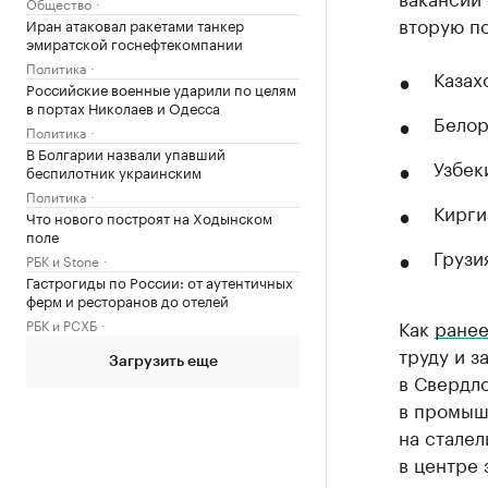
Общество
вторую по
Иран атаковал ракетами танкер
эмиратской госнефтекомпании
Политика
Казах
Российские военные ударили по целям
в портах Николаев и Одесса
Белор
Политика
В Болгарии назвали упавший
Узбек
беспилотник украинским
Политика
Кирги
Что нового построят на Ходынском
поле
Грузия
РБК и Stone
Гастрогиды по России: от аутентичных
ферм и ресторанов до отелей
Как
ранее
РБК и РСХБ
труду и з
Загрузить еще
в Свердл
в промыш
на сталел
в центре 