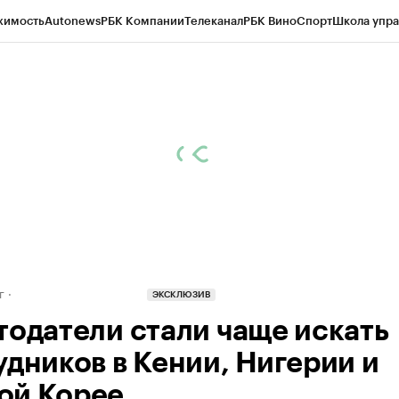
жимость
Autonews
РБК Компании
Телеканал
РБК Вино
Спорт
Школа упра
д
Стиль
Крипто
РБК Бизнес-среда
Дискуссионный клуб
Исследования
К
рагентов
Политика
Экономика
Бизнес
Технологии и медиа
Финансы
Рын
г
ЭКСКЛЮЗИВ
тодатели стали чаще искать
удников в Кении, Нигерии и
й Корее