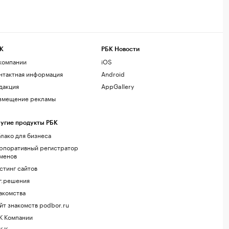
К
РБК Новости
компании
iOS
нтактная информация
Android
дакция
AppGallery
змещение рекламы
угие продукты РБК
лако для бизнеса
рпоративный регистратор
менов
стинг сайтов
г.решения
акомства
йт знакомств podbor.ru
К Компании
К Курсы