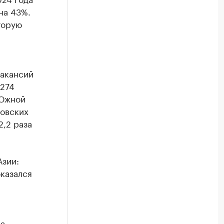
на 43%.
торую
вакансий
 274
 Южной
ловских
2,2 раза
Азии:
оказался
за