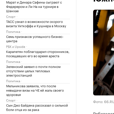
Марат и Динара Сафины сыграют с
Федерером и Ли На на турнире в
Шанхае
Спорт
ТАСС узнал о возможности скорого
визита Уиткоффа и Кушнера в Москву
Политика
Семь признаков успешного бизнес-
центра
РБК и Upside
Карапетян поблагодарил сторонников,
посещавших его во время ареста
Политика
Зеленский заявил о почти полном
отсутствии целых тепловых
электростанций
Политика
Мельникова заявила, что после
невыдачи визы на ЧЕ ей жаль своего
здоровья
Спорт
Фото: 66.R
Сын Джо Байдена рассказал о сильной
боли отца из-за рака
Работодат