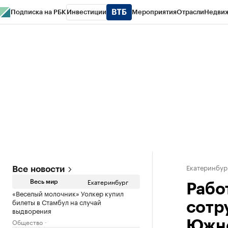
Подписка на РБК
Инвестиции
Мероприятия
Отрасли
Недви
РБК Курсы
РБК Life
Тренды
Визионеры
Национальные проекты
Горо
Спецпроекты СПб
Конференции СПб
Спецпроекты
Проверка конт
Екатеринбур
Все новости
Екатеринбург
Весь мир
Рабо
«Веселый молочник» Уолкер купил
билеты в Стамбул на случай
сотр
выдворения
Общество
Южно