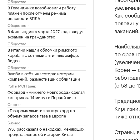
Общество
увеличили
В Геленджике возобновили работу
пляжей после отмены режима
Как сообщ
опасности БПЛА
половину
Общество
вакансий.
В Финляндии с марта 2027 года введут
экзамен на гражданство
Общество
Наибольши
В Италии нашли обломки римского
по сравне
корабля с сотнями античных амфор.
Видео
(увеличен
Общество
Кореи — с
Влюби в себя инвестора: истории
работодат
компаний, разместивших облигации
(с 58 до 1
РБК и МСП Банк
Форвард «Нижнего Новгорода» сделал
хет-трик за 14 минут в Первой лиге
Традицион
Спорт
Киргизии,
«Газпром» заметил антирекорд по
ниже отн
объему запасов газа в Европе
Бизнес
WSJ рассказала о находках, меняющих
Страны, 
представление об истории Китая
вакансий 