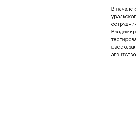
В начале 
уральско
сотрудник
Владимир
тестирова
рассказал
агентство