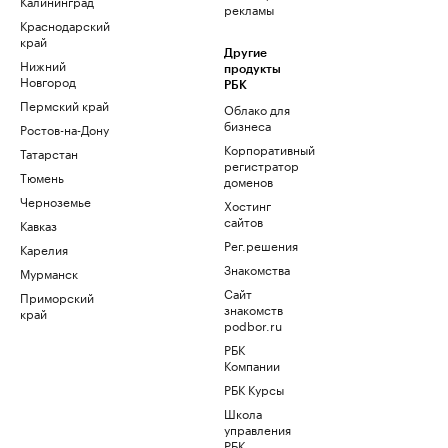
Калининград
рекламы
Краснодарский
край
Другие
Нижний
продукты
Новгород
РБК
Пермский край
Облако для
бизнеса
Ростов-на-Дону
Корпоративный
Татарстан
регистратор
Тюмень
доменов
Черноземье
Хостинг
сайтов
Кавказ
Рег.решения
Карелия
Знакомства
Мурманск
Сайт
Приморский
знакомств
край
podbor.ru
РБК
Компании
РБК Курсы
Школа
управления
РБК