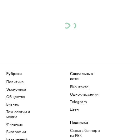
Рубрики
Социальные
сети
Политика
ВКонтакте
Экономика
Одноклассники
Общество
Telegram
Бизнес
Дзен
Технологии и
медиа
Финансы
Подписки
Скрыть баннеры
Биографии
на РБК
База знаний