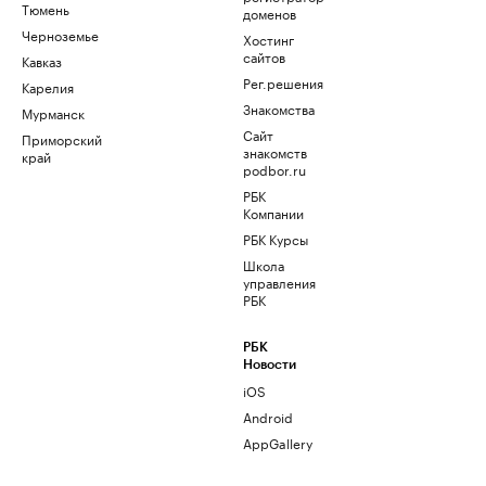
Тюмень
доменов
Черноземье
Хостинг
сайтов
Кавказ
Рег.решения
Карелия
Знакомства
Мурманск
Сайт
Приморский
знакомств
край
podbor.ru
РБК
Компании
РБК Курсы
Школа
управления
РБК
РБК
Новости
iOS
Android
AppGallery