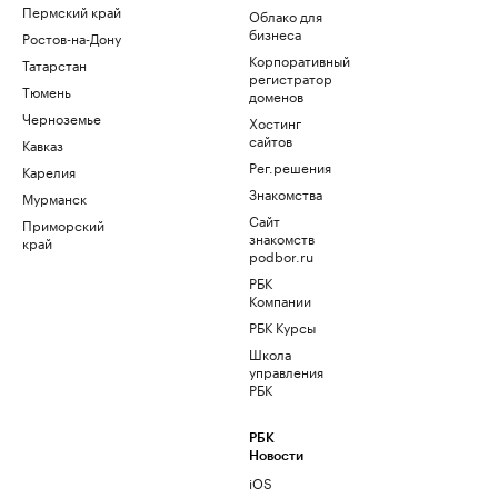
Пермский край
Облако для
бизнеса
Ростов-на-Дону
Корпоративный
Татарстан
регистратор
Тюмень
доменов
Черноземье
Хостинг
сайтов
Кавказ
Рег.решения
Карелия
Знакомства
Мурманск
Сайт
Приморский
знакомств
край
podbor.ru
РБК
Компании
РБК Курсы
Школа
управления
РБК
РБК
Новости
iOS