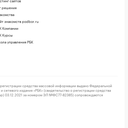
стинг сайтов
г.решения
акомства
йт знакомств podbor.ru
К Компании
К Курсы
ола управления РБК
регистрации средства массовой информации выдано Федеральной
и сетевого издания «РБК» (свидетельство о регистрации средства
ор) 03.12.2021 за номером ЭЛ №ФС77-82385) сопровождаются