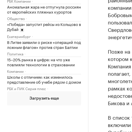
РБК Компании
компании
Аномальная жара не отпугнула россиян
от европейских пляжных курортов
Бобровым
Общество
пользова
«Победа» запустит рейсы из Кольцово в
Свердловс
Дубай
энергетич
Екатеринбург
В Литве заявили о риске «операций под
ложным флагом» против стран Балтии
Позже на
Политика
котором к
15–20% рынка в цифре: на что уже
повлияли технологии в страховании
Компания 
Компании
полагает,
Школы с отличием: как изменилось
многолет
представление об учебе рядом с домом
рамках к
РБК и ПИК Серия плюс
недостов
Загрузить еще
Бикова и 
В список 
включили
Судебны