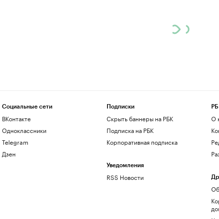
Социальные сети
Подписки
РБ
ВКонтакте
Скрыть баннеры на РБК
О 
Одноклассники
Подписка на РБК
Ко
Telegram
Корпоративная подписка
Ре
Дзен
Ра
Уведомления
RSS Новости
Др
Об
Ко
до