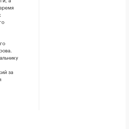
 время
х
го
ого
рова.
альнику
кий за
я