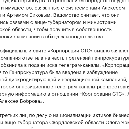
 и имущество, связанные с бизнесменами Алексеем
 и Артемом Биковым. Ведомство считает, что они
лись связями с вице-губернатором и министрами
кой области, чтобы получить в собственность
еские компании в обход законодательства.
 официальный сайте «Корпорации СТС»
вышло заявле
омпания ответила на часть претензий генпрокуратур
обвинила в подачи иска телеграм-каналы: «Корпорац
 что Генпрокуратура была введена в заблуждение
ней дискредитирующей информационной кампанией, 
оторой оппозиционные телеграм-каналы распростран
ерную информацию в отношении «Корпорации СТС», 
Алексея Боброва».
третьих лиц по делу о национализации активов бизне
 и вице-губернатора Свердловской области Олега Че
е
приставы заблокировали его счета
и счета его супру