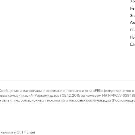
Хо
Ре
Зн
Са
РБ
РБ
Шк
ения и материалы информационного агентства «РБК» (свидетельство о 
овых коммуникаций (Роскомнадзор) 09.12.2015 за номером ИА №ФС77-63848) 
 связи, информационных технологий и массовых коммуникаций (Роскомнадз
нажмите Ctrl + Enter