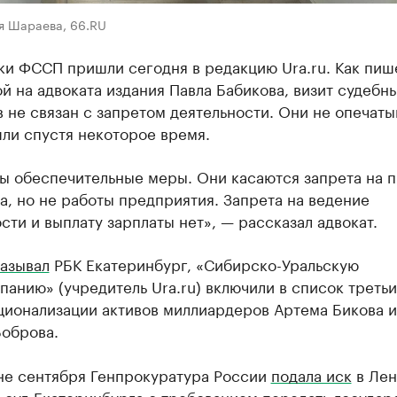
я Шараева, 66.RU
ки ФССП пришли сегодня в редакцию Ura.ru. Как пиш
й на адвоката издания Павла Бабикова, визит судебн
 не связан с запретом деятельности. Они не опечаты
ли спустя некоторое время.
ы обеспечительные меры. Они касаются запрета на 
, но не работы предприятия. Запрета на ведение
сти и выплату зарплаты нет», — рассказал адвокат.
азывал
РБК Екатеринбург, «Сибирско-Уральскую
анию» (учредитель Ura.ru) включили в список третьи
ционализации активов миллиардеров Артема Бикова и
Боброва.
не сентября Генпрокуратура России
подала иск
в Лен
 суд Екатеринбурга с требованием передать государ