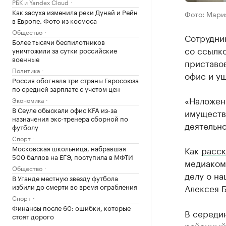
РБК и Yandex Cloud
Как засуха изменила реки Дунай и Рейн
Фото: Мари
в Европе. Фото из космоса
Общество
Сотрудни
Более тысячи беспилотников
со ссылко
уничтожили за сутки российские
военные
приставов
Политика
офис и уш
Россия обогнала три страны Евросоюза
по средней зарплате с учетом цен
«Наложен
Экономика
В Сеуле обыскали офис KFA из-за
имущества
назначения экс-тренера сборной по
деятельно
футболу
Спорт
Московская школьница, набравшая
Как
расск
500 баллов на ЕГЭ, поступила в МФТИ
медиакомп
Общество
делу о на
В Уганде местную звезду футбола
избили до смерти во время ограбления
Алексея 
Спорт
Финансы после 60: ошибки, которые
В середи
стоят дорого
районный