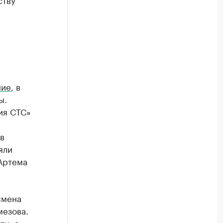
ние
, в
ы.
ия СТС»
в
яли
Артема
смена
мезова.
ги, а