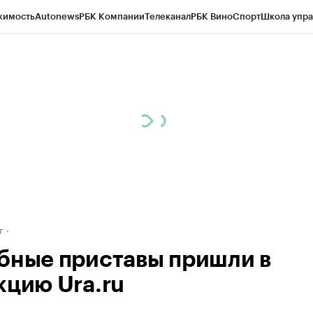
жимость
Autonews
РБК Компании
Телеканал
РБК Вино
Спорт
Школа упра
д
Стиль
Крипто
РБК Бизнес-среда
Дискуссионный клуб
Исследования
К
рагентов
Политика
Экономика
Бизнес
Технологии и медиа
Финансы
Рын
г
бные приставы пришли в
кцию Ura.ru