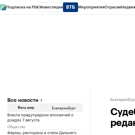
Подписка на РБК
Инвестиции
Мероприятия
Отрасли
Недви
РБК Курсы
РБК Life
Тренды
Визионеры
Национальные проекты
Горо
Спецпроекты СПб
Конференции СПб
Спецпроекты
Проверка конт
Екатеринбур
Все новости
Екатеринбург
Весь мир
Суде
Власти предупредили москвичей о
дождях 7 августа
реда
Общество
Фермы, рестораны и отели Дальнего