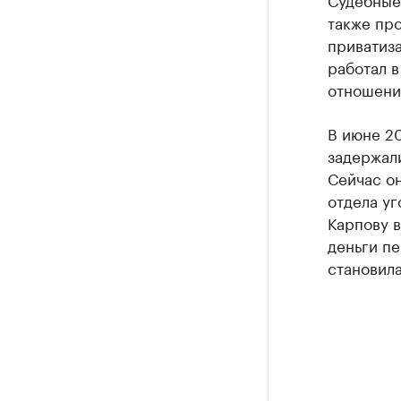
также про
приватиз
работал в
отношени
В июне 20
задержал
Сейчас о
отдела у
Карпову в
деньги п
становила