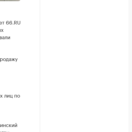
ет 66.RU
ых
вали
продажу
х лиц по
инский
ству