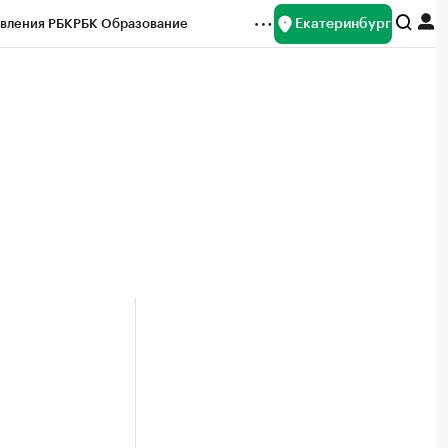
Екатеринбург
вления РБК
РБК Образование
редитные рейтинги
Франшизы
Газета
ок наличной валюты