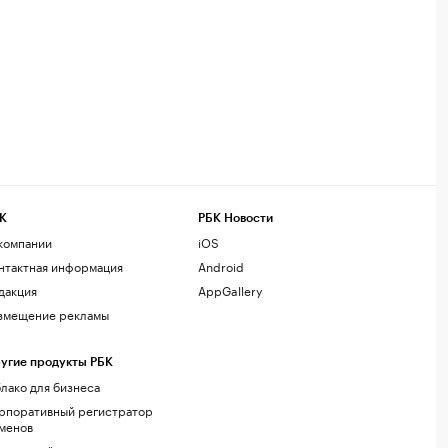
К
РБК Новости
компании
iOS
нтактная информация
Android
дакция
AppGallery
змещение рекламы
угие продукты РБК
лако для бизнеса
рпоративный регистратор
менов