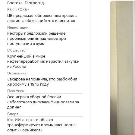
Востока. Гастрогид
РБК и РСХБ
ЦБ предложил обновленные правила
листинга облигаций: что изменится
Инвестиции
Ректоры предложили решение
проблемы олимпиадников при
поступлении в вузы
Общество
Крупнейший в мире
нефтепереработчик нарастил закупки
из России
Экономика
Захарова напомнила, кто разбомбил
Хиросиму в 1945 году
Политика
Экс-игрока сборной России
Заболотного дисквалифицировали за
допинг
Спорт
Как ИИ-агенты и облако
трансформируют промышленность:
опыт «Норникеля»