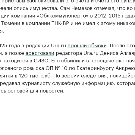
вели опись имущества. Сам Чемезов отмечал, что во
ации
компании «Облкоммунэнерго»
в 2012–2015 года
 Тюмени в компании ТНК-BP и не имел к этому никако
я.
25 года в редакции Ura.ru
прошли обыски
. После эт
и, а позже
арестовали
редактора Ura.ru Дениса Аллая
н находится в СИЗО. Его
обвинили
в передаче экс-нач
головного розыска ОП № 10 по Екатеринбургу Андрею
зятки в 120 тыс. руб. По версии следствия, полицейс
ередавал журналисту служебную информацию, котора
сь основой для новостей.